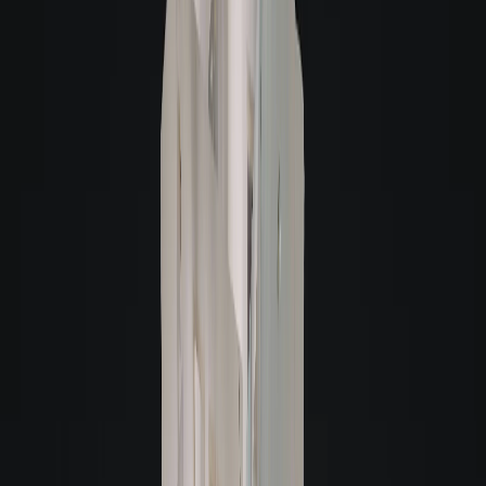
O que é uma visita virtual 3D?
A Giacomelli utiliza a tecnologia 3D para a sua comodidade. Este recurso
permite que você faça uma visita virtual de qualquer lugar, sentindo-se como
se estivesse no imóvel.
A navegação pode ser feita de qualquer dispositivo e as imagens são de alta
definição, possibilitando ter uma visão real do imóvel.
Com essa tecnologia, você também tem acesso à planta baixa e suas medidas,
facilitando o planejamento do mobiliário.
Giacomelli Aluga Melhor
Giacomelli Aluga Melhor
Atendimento Digital
Tenha um atendimento online personalizado, sempre que precisar, prático e
rápido.
Experiência Virtual
Conheça de forma virtual o imóvel que deseja alugar, através de tecnologias
que só a Giacomelli oferece.
Visitas acompanhadas
Nossas visitas são agendadas e acompanhadas pelos nossos consultores.