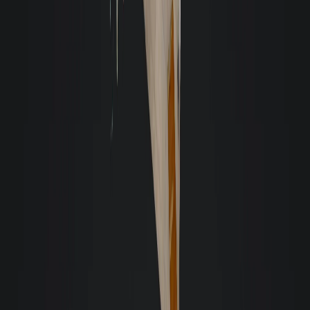
Aluguei um apartamento pela Giacomelli e, desde o processo de entrada até
a saída, pude contar com o apoio de toda a equipe. São de fácil
comunicação, sempre me atenderam com cordialidade e rapidez.
Recomendo muito a quem pensa em alugar um imóvel, que procure a
Giacomelli, pois é uma imobiliária de qualidade e respeita seus clientes.
L
Laura Ourique
Considero a equipe de colaboradores da Giacomelli excelente em
atendimento, incluindo todos os setores, desde a recepção, financeiro,
manutenção... Enfim, muito atenciosos, gentis e prestativos, o que transmite
segurança e otimiza a fidelidade do cliente. Parabéns!
Marcelo Takano
Tenho a Gacomelli por anos administrando meus imóveis em Florianópolis.
Extremamente cuidadosos sempre diligentes e preocupados em manter o