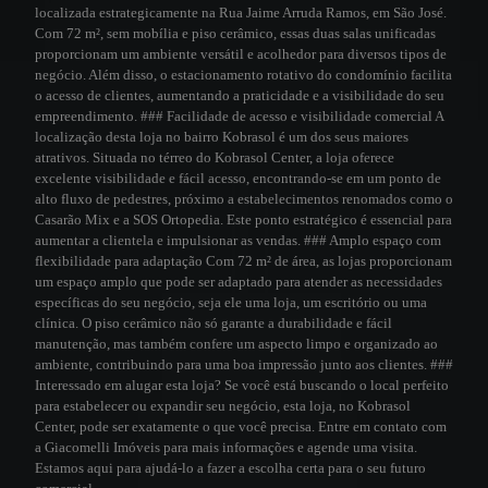
localizada estrategicamente na Rua Jaime Arruda Ramos, em São José.
Com 72 m², sem mobília e piso cerâmico, essas duas salas unificadas
proporcionam um ambiente versátil e acolhedor para diversos tipos de
negócio. Além disso, o estacionamento rotativo do condomínio facilita
o acesso de clientes, aumentando a praticidade e a visibilidade do seu
empreendimento. ### Facilidade de acesso e visibilidade comercial A
localização desta loja no bairro Kobrasol é um dos seus maiores
atrativos. Situada no térreo do Kobrasol Center, a loja oferece
excelente visibilidade e fácil acesso, encontrando-se em um ponto de
alto fluxo de pedestres, próximo a estabelecimentos renomados como o
Casarão Mix e a SOS Ortopedia. Este ponto estratégico é essencial para
aumentar a clientela e impulsionar as vendas. ### Amplo espaço com
flexibilidade para adaptação Com 72 m² de área, as lojas proporcionam
um espaço amplo que pode ser adaptado para atender as necessidades
específicas do seu negócio, seja ele uma loja, um escritório ou uma
clínica. O piso cerâmico não só garante a durabilidade e fácil
manutenção, mas também confere um aspecto limpo e organizado ao
ambiente, contribuindo para uma boa impressão junto aos clientes. ###
Interessado em alugar esta loja? Se você está buscando o local perfeito
para estabelecer ou expandir seu negócio, esta loja, no Kobrasol
Center, pode ser exatamente o que você precisa. Entre em contato com
a Giacomelli Imóveis para mais informações e agende uma visita.
Estamos aqui para ajudá-lo a fazer a escolha certa para o seu futuro