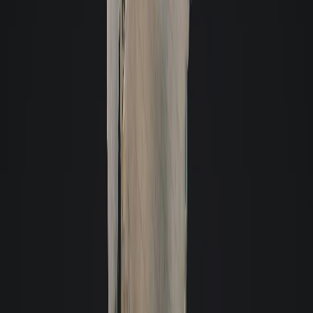
Loja
- Cód. 11491
- Sem Mobília
Aluguel R$ 3.100
Valor total R$ 3.578,61 -
44m² - 1 sala
Trindade - Florianópolis
Ver detalhes: Loja em Trindade, Florianópolis
Loja
- Cód. 11494
- Sem Mobília
Aluguel R$ 3.000
Valor total R$ 3.923,92 -
30m² - 3 salas - 1 vaga
Centro - Florianópolis
Ver detalhes: Loja em Centro, Florianópolis
Loja
- Cód. 11803
- Sem Mobília
Aluguel R$ 3.200
Valor total R$ 3.403,22 -
28m² - 1 sala
Estreito - Florianópolis
Ver detalhes: Loja em Estreito, Florianópolis
Atendimento 24 horas
Enviar mensagem
Confira a opinião de quem já alugou com a Giacomelli
A opinião de nossos clientes é muito importante para a Giacomelli
C