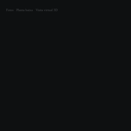
Compartilhar
Fotos
Planta baixa
Visita virtual 3D
Cód. 11364
Loja comercial
Rua Jaime Arruda Ramos
| KOBRASOL CENTER
| Kobrasol - São José
Próximo ao Casarão Mix e SOS Ortopedia.
72m²
4 salas
Sem
Banheiros
Vagas
Aceita pet
Elevador
Portaria
Mobília
24h
Fotos