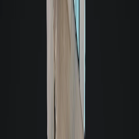
Loja
- Cód. 10241
- Sem Mobília
Aluguel R$ 3.480
Valor total R$ 3.560,99 -
45m² - 1 sala
Santa Mônica - Florianópolis
Ver detalhes: Loja em Santa Mônica, Florianópolis
Loja
- Cód. 10397
- Sem Mobília
Aluguel R$ 3.000
Valor total R$ 3.000,00 -
82m² - 1 sala
Forquilhas - São José
Ver detalhes: Loja em Forquilhas, São José
Loja
- Cód. 11366
- Sem Mobília
Aluguel R$ 3.500
Valor total R$ 3.500,00 -
22m² - 1 sala
Barreiros - São José
Ver detalhes: Loja em Barreiros, São José
Construção nova
Loja
- Cód. 11413
- Sem Mobília
Aluguel R$ 3.500
Valor total R$ 4.485,29 -
44m² - 2 salas
Jurerê - Florianópolis
Ver detalhes: Loja em Jurerê, Florianópolis