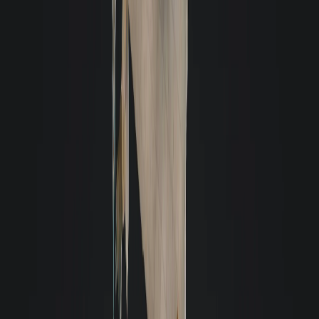
a corretora Claúdia foi extremamente atenciosa e solícita comigo e com
meu filho. O cuidado da imobiliária em disponibilizar para locação um
imóvel em excelentes condições é um grande diferencial. Nesse momento,
apenas tenho boas coisas a falar da imobiliária. Muito obrigada a toda
equipe pelo excelente atendimento.
E
Evandro Nandi
Estou extremamente satisfeito com a experiência que tive com a Giacomelli
Imóveis. O atendimento da Patricia foi impecável, sempre gentil e rápido
em responder às minhas dúvidas. Graças à expertise da equipe, consegui
alugar o meu imóvel em menos de 15 dias, superando todas as minhas
expectativas. Recomendo os serviços da Giacomelli Imóveis a qualquer
pessoa que procure eficiência e profissionalismo.
Karen Laíse Moroski