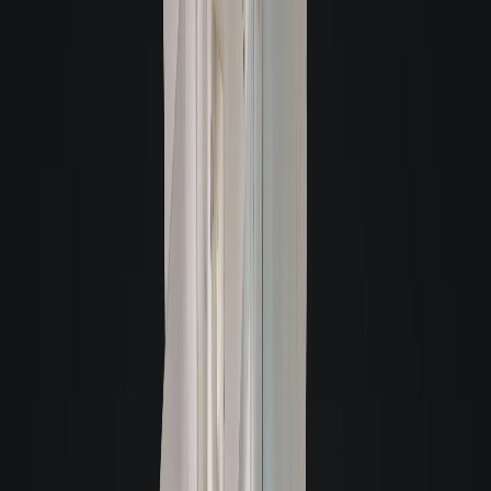
Verificação de reserva
Verifique com a Giacomelli, se este imóvel já possui alguma reserva.
A melhor garantia para você alugar
A melhor garantia para você alugar
Alugue sem fiador
Aluguel fácil e rápido por cartão de crédito, seguro fiança ou titulo de
capitalização.
Loft Fiança Aluguel:
É uma ferramenta de locação inovadora que
descomplica o processo de alugar um imóvel, sem pedir fiador.
Saiba mais
Seguro Fiança Comercial:
Segurança e agilidade na locação, sem
necessidade de fiador.
Saiba mais
Título de Capitalização:
É uma reserva financeira com valor definido, usada
como garantia no processo de locação de um imóvel, sem precisar de fiador.
Saiba mais
Loft | Garantia Invest:
Garantia de aluguel inovadora, desenvolvida com
instituições de referência, que une rentabilidade, segurança e flexibilidade!