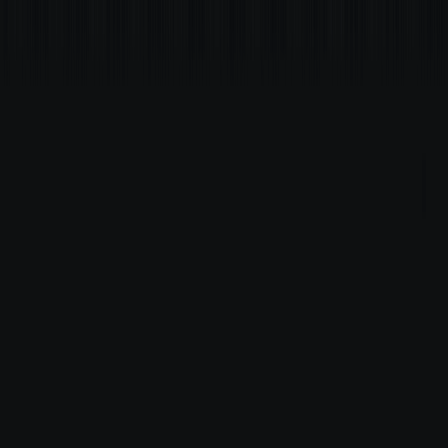
Comercial
Busque comerciais por rua, bairro ou cidade
Entre ou cadastre-se para ter acesso aos seus imóveis e atendimentos.
Entrar
Meus imóveis favoritos
Financeiro Minha Giacomelli
Divulgue seu imóvel
App Giacomelli Reports
Imóveis para alugar
Aluguel Comercial
Aluguel Residencial
Parceria de vendas
Sobre
Institucional