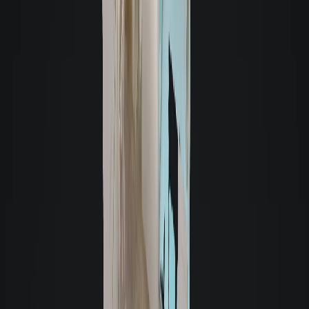
Avenida Lédio João Martins | MARIA
81m
DARWISH
|
Kobrasol
-
São José
41m²
Sem Mobília
Sem garagem
R$ 2.990,00
Avenida Lédio João Martins | MARIA
81m
DARWISH
|
Kobrasol
-
São José
97m²
Semimobiliado
Sem garagem
R$ 7.000,00
Avenida Acioni Souza Filho |
357m
SPOTMARKT FOOD HALL
|
Kobrasol
-
São José
200m²
Sem Mobília
Sem garagem
R$ 20.000,00
Avenida Cruz e Souza
|
Campinas
-
456m
São José
700m²
Sem Mobília
2
R$ 16.900,00
Aluguel de similares - Loja comercial
Loja
- Cód. 4192
- Sem Mobília
Aluguel R$ 2.990
Valor total R$ 3.107,04 -
41m² - 2 salas
Kobrasol - São José
Ver detalhes: Loja em Kobrasol, São José