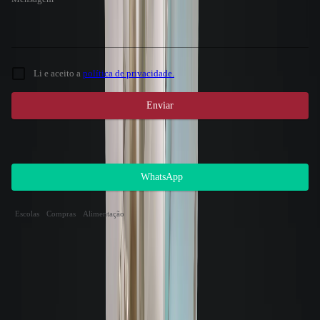
Li e aceito a
política de privacidade.
Enviar
Atendimento 24 horas
Gostou do imóvel? Nosso setor de locações
possui atendimento 24 horas, entre em contato.
WhatsApp
Loja comercial para locação nas proximidades
Escolas
Compras
Alimentação
Endereço dos imóveis
Distância
Metragem
Mobília
Garagens
Valor
Avenida Lédio João Martins | MARIA
81m
DARWISH
|
Kobrasol
-
São José
55m²
Semimobiliado
Sem garagem
R$ 4.290,00