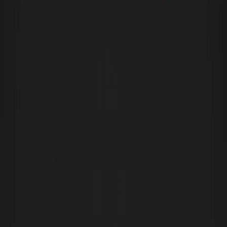
Nossa empresa, Madesc Center, tem parceria negocial com a Giacomelli há
mais de 30 (trinta) anos e neste período todas as nossas demandas,
solicitações e objetivos foram atendidos e alcançados com trabalho técnico
e determinação.A equipe de corretores e a Gerência de Negócios são
altamente capacitados e profissionais, aliando a expertise do dia a dia com
a tecnologia. Com certeza a Giacomelli é o ponto "G" do ramo imobiliário
na Grande Florianópolis e em Santa Catarina. Recomendo a imobiliária a
todos que estejam à procura de imóveis para locação.