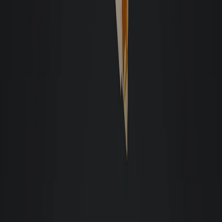
padrão. Recomendo a quem tem imóvel e quer deixar com alguma
imobiliária de confiança.
Maria Noêmia
Fiz o processo de locação de imóvel, agora sou inquilina pela Giacomelli.
Desde o início fomos super bem atendidas pelo corretor Rodrigo Simão. Os
trâmites com a imobiliária também foram rápidos, simplificados e sempre
agiram com muito respeito conosco enquanto clientes. Realmente, até
agora, foi a melhor imobiliária pela qual já passei durante o processo de
locação. Voltarei para dar um feedback quando formos entregar o imóvel
daqui a alguns anos, para registrar também o perfil da imobiliária durante o
processo de desocupação.
Maritcha P