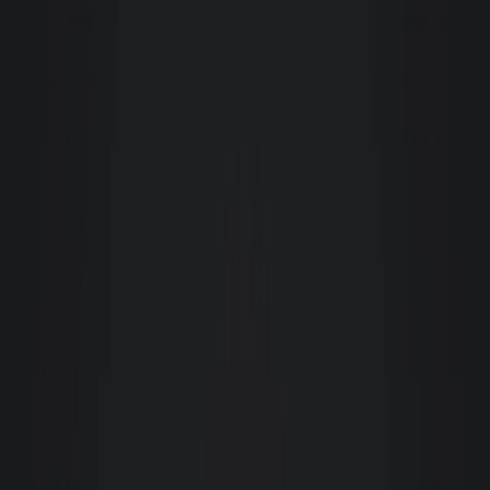
Experiência muito positiva com a equipe Giacomelli. Além de muita
gentileza e atenção, também encontramos profissionais competentes e
dedicados ao que fazem! Um agradecimento especial ao Guto e a Claudia,
que nos acompanharam e fizeram tudo acontecer com muita dedicação.
Parabéns!
M
Milton Della Giustina
Colaboradores capacitados para cada função, atendimento sempre cordial e
eficiente, soluções as demandas tanto como inquilino como proprietário,
acima de tudo a confiabilidade.
Patricia Cochran
Excelente serviço! Todos os funcionários com quem falei me assistiram em
cada passo do processo de aluguel. Recomendo muito!