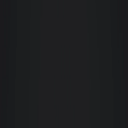
infinitas qualidades de estar com a Giacomelli Imóveis. Muito Obrigado
estou muito feliz e muito contente.
Carolina Raffaelli
Excelente experiência com a Giacomelli, imobiliária. Muito moderna,
rápida, segura e facilita os processos com os programas de envio de
documentos e assinaturas eletrônicas. Parabéns pela modernidade, a
Natureza agradece por menos papel e agradecemos por menos burocracias.
Adorei o atendimento da corretora Cláudia também, comprometida, rápida,
atenciosa e resolveu todas as minhas dúvidas e pedidos prontamente de
forma ágil e eficaz.
M
Marcelo Mafra
Meu atendimento foi feito pela Corretora Dayana Gonzela. Aluguei meu
apto dos sonhos com ela. Desde o primeiro contato ela foi impecável!