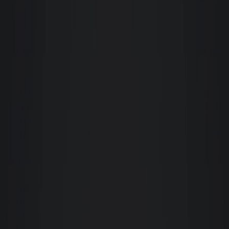
Paulo Branco da Silva
Atendimento excepcional da corretora Claudia Winter. Visita ao local
muito bem orientada e completa. Agilidade e facilidade para alugar um
apto. Indico a Imobiliária Giacomelli.
Renata Dias Cândia
Minha experiência com esta empresa está agradabilíssima, desde o início
são prestativos e extremamente profissionais. Vale ressaltar o atendimento e
profissionalismo da Patrícia, onde encontrei confiança e admiração. Jenifer
a gerente tem meus parabéns em conjunto com os demais corretores,
citando Alisson e Fabrício