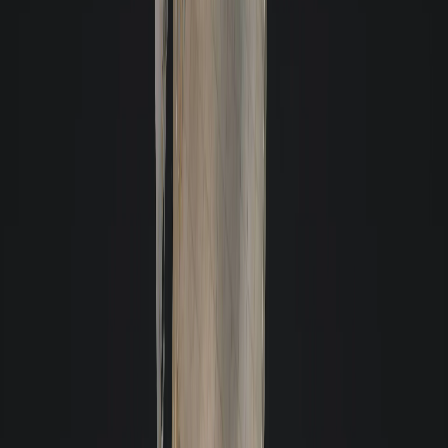
Carlos Alexandre Dantas Midões
Ao longo de catorze anos de relação com essa empresa, sinto-me à vontade
de destacar o altíssimo nível profissional de todos aqueles que tive contato
de diferentes setores. Sou muito grato pelo assessoramento diferenciado e
pela dedicação para a resolução de diversas questões.
Celinha Campos
Eu recomendo a imobiliária Giacomelli pois pela excelência na prestação
de serviços e pela qualidade e cordialidade de todos os colaboradores.
E
Estela
Acabei de alugar um imóvel com a Giacomelli. Desde o primeiro momento,