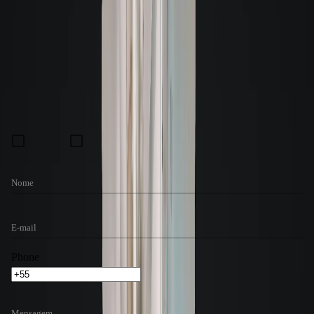
Muito além do título de capitalização e da caução.
Saiba mais
Alugue com fiador
Fiador pessoa física ou jurídica
Fiador que tenha imóvel, renda média
comprovada de três vezes o valor do aluguel, e pode incluir mais pessoas
para compor renda.
Saiba mais
Caução de imóvel
O imóvel será o garantidor. Nesta modalidade, tanto o
locatário como um terceiro poderão deixar um imóvel em garantia de
locação.
Saiba mais
Fale com um consultor
Preferência de contato:
E-mail
WhatsApp
Nome
E-mail
Phone
Mensagem