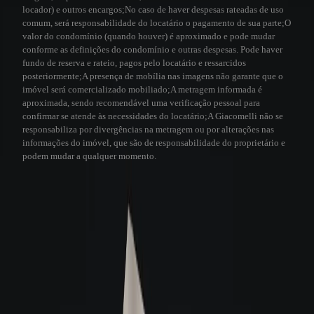
locador) e outros encargos;
No caso de haver despesas rateadas de uso
comum, será responsabilidade do locatário o pagamento de sua parte;
O
valor do condomínio (quando houver) é aproximado e pode mudar
conforme as definições do condomínio e outras despesas. Pode haver
fundo de reserva e rateio, pagos pelo locatário e ressarcidos
posteriormente;
A presença de mobília nas imagens não garante que o
imóvel será comercializado mobiliado;
A metragem informada é
aproximada, sendo recomendável uma verificação pessoal para
confirmar se atende às necessidades do locatário;
A Giacomelli não se
responsabiliza por divergências na metragem ou por alterações nas
informações do imóvel, que são de responsabilidade do proprietário e
podem mudar a qualquer momento.
Visita virtual 3D
A Giacomelli utiliza a tecnologia 3D para a sua comodidade. Este recurso
permite que você faça uma visita virtual de qualquer lugar, sentindo-se como
se estivesse no imóvel.
Veja como funciona
Visita Virtual 3D