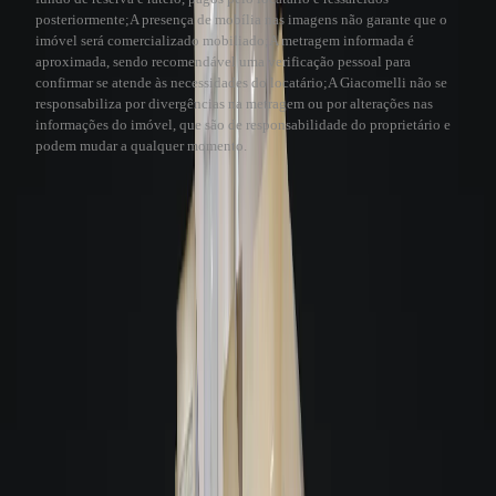
posteriormente;
A presença de mobília nas imagens não garante que o
imóvel será comercializado mobiliado;
A metragem informada é
aproximada, sendo recomendável uma verificação pessoal para
confirmar se atende às necessidades do locatário;
A Giacomelli não se
responsabiliza por divergências na metragem ou por alterações nas
informações do imóvel, que são de responsabilidade do proprietário e
podem mudar a qualquer momento.
Visita virtual 3D
A Giacomelli utiliza a tecnologia 3D para a sua comodidade. Este recurso
permite que você faça uma visita virtual de qualquer lugar, sentindo-se como
se estivesse no imóvel.
Veja como funciona
Visita Virtual 3D