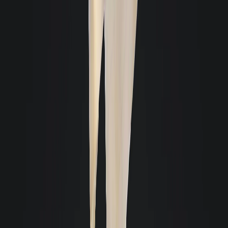
1
R$ 4.500,00
Rua Oge Fortkamp | BOULEVARD
1487m
TRINDADE
|
Trindade
-
Florianópolis
111m²
Semimobiliado
2
R$ 5.000,00