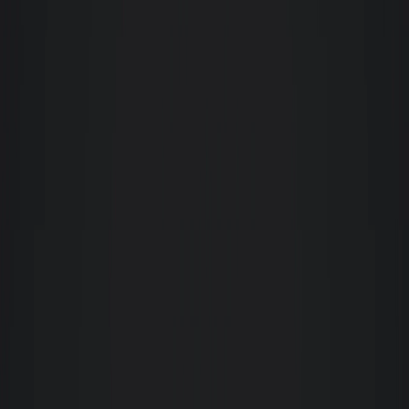
Marcelo Takano
Tenho a Gacomelli por anos administrando meus imóveis em Florianópolis.
Extremamente cuidadosos sempre diligentes e preocupados em manter o
padrão. Recomendo a quem tem imóvel e quer deixar com alguma
imobiliária de confiança.
Maria Noêmia
Fiz o processo de locação de imóvel, agora sou inquilina pela Giacomelli.
Desde o início fomos super bem atendidas pelo corretor Rodrigo Simão. Os
trâmites com a imobiliária também foram rápidos, simplificados e sempre
agiram com muito respeito conosco enquanto clientes. Realmente, até
agora, foi a melhor imobiliária pela qual já passei durante o processo de
locação. Voltarei para dar um feedback quando formos entregar o imóvel