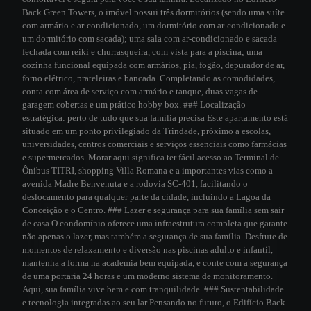
Back Green Towers, o imóvel possui três dormitórios (sendo uma suíte
com armário e ar-condicionado, um dormitório com ar-condicionado e
um dormitório com sacada); uma sala com ar-condicionado e sacada
fechada com reiki e churrasqueira, com vista para a piscina; uma
cozinha funcional equipada com armários, pia, fogão, depurador de ar,
forno elétrico, prateleiras e bancada. Completando as comodidades,
conta com área de serviço com armário e tanque, duas vagas de
garagem cobertas e um prático hobby box. ### Localização
estratégica: perto de tudo que sua família precisa Este apartamento está
situado em um ponto privilegiado da Trindade, próximo a escolas,
universidades, centros comerciais e serviços essenciais como farmácias
e supermercados. Morar aqui significa ter fácil acesso ao Terminal de
Ônibus TITRI, shopping Villa Romana e a importantes vias como a
avenida Madre Benvenuta e a rodovia SC-401, facilitando o
deslocamento para qualquer parte da cidade, incluindo a Lagoa da
Conceição e o Centro. ### Lazer e segurança para sua família sem sair
de casa O condomínio oferece uma infraestrutura completa que garante
não apenas o lazer, mas também a segurança de sua família. Desfrute de
momentos de relaxamento e diversão nas piscinas adulto e infantil,
mantenha a forma na academia bem equipada, e conte com a segurança
de uma portaria 24 horas e um moderno sistema de monitoramento.
Aqui, sua família vive bem e com tranquilidade. ### Sustentabilidade
e tecnologia integradas ao seu lar Pensando no futuro, o Edifício Back