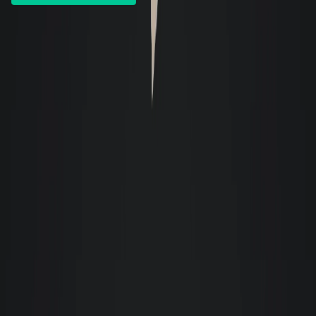
Aluguel de similares - Apartamento residencial
Apartamento
- Cód. 8301
- Semimobiliado
Aluguel R$ 5.990
Valor total R$ 7.387,47 -
91m² - 3 quartos - 2 vagas
Trindade - Florianópolis
Ver detalhes: Apartamento em Trindade, Florianópolis
Apartamento
- Cód. 8987
- Mobiliado
Aluguel R$ 5.950
Valor total R$ 7.217,66 -
92m² - 3 quartos - 1 vaga
Jurerê - Florianópolis
Ver detalhes: Apartamento em Jurerê, Florianópolis
Apartamento
- Cód. 9628
- Semimobiliado
Aluguel R$ 6.200
Em processo de locação
Valor total R$ 7.952,41 -
121m² - 2 quartos - 1 vaga
Beira-Mar Norte - Florianópolis
Ver detalhes: Apartamento em Beira-Mar Norte, Florianópolis
Apartamento
- Cód. 11374
- Mobiliado
Aluguel R$ 6.200
Valor total R$ 7.432,20 -
106m² - 3 quartos - 2 vagas
Estreito - Florianópolis
Ver detalhes: Apartamento em Estreito, Florianópolis