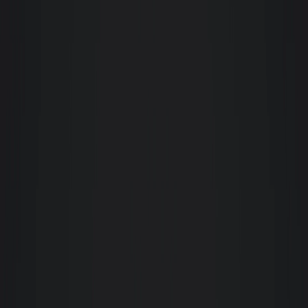
pessoa que procure eficiência e profissionalismo.
Karen Laíse Moroski
Aluguei um apartamento pela Giacomelli e, desde o processo de entrada até
a saída, pude contar com o apoio de toda a equipe. São de fácil
comunicação, sempre me atenderam com cordialidade e rapidez.
Recomendo muito a quem pensa em alugar um imóvel, que procure a
Giacomelli, pois é uma imobiliária de qualidade e respeita seus clientes.
L
Laura Ourique
Considero a equipe de colaboradores da Giacomelli excelente em
atendimento, incluindo todos os setores, desde a recepção, financeiro,
manutenção... Enfim, muito atenciosos, gentis e prestativos, o que transmite
segurança e otimiza a fidelidade do cliente. Parabéns!