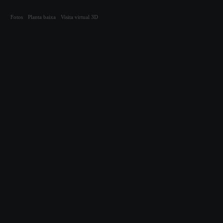
Compartilhar
Fotos
Planta baixa
Visita virtual 3D
Cód. 7372
Apartamento residencial
Rua Trajano Margarida
| BGT - BACK GREEN TOWERS
| Trindade -
Florianópolis
Próximo à loja Casas da Água.
91m²
1 suíte
3 quartos
Semimobiliado
2
2 vagas
Aceita pet
Elevador
banheiros
Fotos