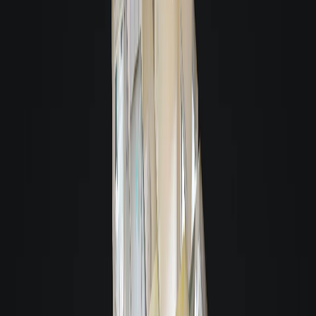
O que é uma visita virtual 3D?
A Giacomelli utiliza a tecnologia 3D para a sua comodidade. Este recurso