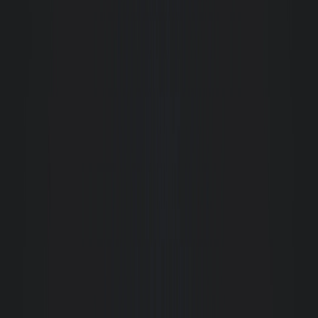
forma ágil e eficaz.
M
Marcelo Mafra
Meu atendimento foi feito pela Corretora Dayana Gonzela. Aluguei meu
apto dos sonhos com ela. Desde o primeiro contato ela foi impecável!
Sempre pronta a ajudar, passar todas as informações necessárias, um
atendimento de excelência de ponta a ponta, desde o primeiro contato até a
entrega das chaves e ainda dando suporte após a entrada no apartamento.
Fiquei muito satisfeito com o trabalho dela, realmente 10/10
Rejane Medeiros
Tive uma experiência muito positiva junto à Giacomelli desde o
agendamento da visita pelo site. Todo o processo de locação foi muito
transparente e sobretudo respeitoso. Funcionários sempre muito
disponíveis a tirar dúvidas e resolver questões referentes aos trâmites e