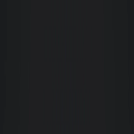
Patricia Cochran
Excelente serviço! Todos os funcionários com quem falei me assistiram em
cada passo do processo de aluguel. Recomendo muito!
Paulo Branco da Silva
Atendimento excepcional da corretora Claudia Winter. Visita ao local
muito bem orientada e completa. Agilidade e facilidade para alugar um
apto. Indico a Imobiliária Giacomelli.
Renata Dias Cândia