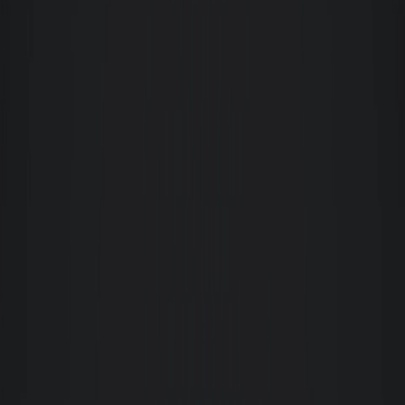
daqui a alguns anos, para registrar também o perfil da imobiliária durante o
processo de desocupação.
Maritcha P
Experiência muito positiva com a equipe Giacomelli. Além de muita
gentileza e atenção, também encontramos profissionais competentes e
dedicados ao que fazem! Um agradecimento especial ao Guto e a Claudia,
que nos acompanharam e fizeram tudo acontecer com muita dedicação.
Parabéns!
M
Milton Della Giustina
Colaboradores capacitados para cada função, atendimento sempre cordial e
eficiente, soluções as demandas tanto como inquilino como proprietário,
acima de tudo a confiabilidade.