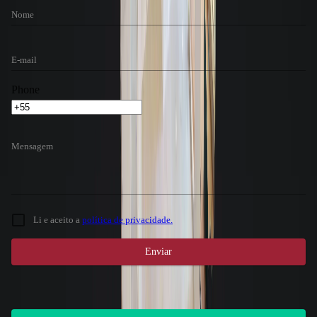
Nome
E-mail
Phone
Mensagem
Li e aceito a
política de privacidade.
Enviar
Atendimento 24 horas
Gostou do imóvel? Nosso setor de locações
possui atendimento 24 horas, entre em contato.