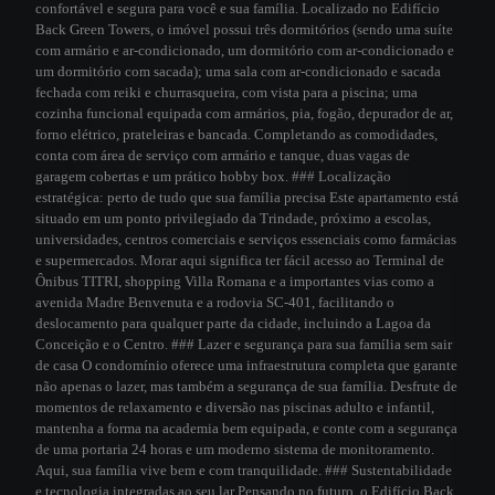
confortável e segura para você e sua família. Localizado no Edifício
Back Green Towers, o imóvel possui três dormitórios (sendo uma suíte
com armário e ar-condicionado, um dormitório com ar-condicionado e
um dormitório com sacada); uma sala com ar-condicionado e sacada
fechada com reiki e churrasqueira, com vista para a piscina; uma
cozinha funcional equipada com armários, pia, fogão, depurador de ar,
forno elétrico, prateleiras e bancada. Completando as comodidades,
conta com área de serviço com armário e tanque, duas vagas de
garagem cobertas e um prático hobby box. ### Localização
estratégica: perto de tudo que sua família precisa Este apartamento está
situado em um ponto privilegiado da Trindade, próximo a escolas,
universidades, centros comerciais e serviços essenciais como farmácias
e supermercados. Morar aqui significa ter fácil acesso ao Terminal de
Ônibus TITRI, shopping Villa Romana e a importantes vias como a
avenida Madre Benvenuta e a rodovia SC-401, facilitando o
deslocamento para qualquer parte da cidade, incluindo a Lagoa da
Conceição e o Centro. ### Lazer e segurança para sua família sem sair
de casa O condomínio oferece uma infraestrutura completa que garante
não apenas o lazer, mas também a segurança de sua família. Desfrute de
momentos de relaxamento e diversão nas piscinas adulto e infantil,
mantenha a forma na academia bem equipada, e conte com a segurança
de uma portaria 24 horas e um moderno sistema de monitoramento.
Aqui, sua família vive bem e com tranquilidade. ### Sustentabilidade
e tecnologia integradas ao seu lar Pensando no futuro, o Edifício Back