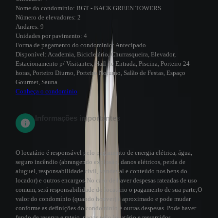
Nome do condomínio:
BGT - BACK GREEN TOWERS
Número de elevadores:
2
Andares:
9
Unidades por pavimento:
4
Forma de pagamento do condomínio:
Antecipado
Disponível:
Academia, Bicicletário, Churrasqueira, Elevador,
Estacionamento p/ Visitantes, Hall de Entrada, Piscina, Porteiro 24
horas, Porteiro Diurno, Porteiro Noturno, Salão de Festas, Espaço
Gourmet, Sauna
Conheça o condomínio
Informações importantes
O locatário é responsável pelo pagamento de energia elétrica, água,
seguro incêndio (abrangendo explosão, danos elétricos, perda de
aluguel, responsabilidade civil, vendaval e conteúdo nos bens do
locador) e outros encargos;
No caso de haver despesas rateadas de uso
comum, será responsabilidade do locatário o pagamento de sua parte;
O
valor do condomínio (quando houver) é aproximado e pode mudar
conforme as definições do condomínio e outras despesas. Pode haver
fundo de reserva e rateio, pagos pelo locatário e ressarcidos