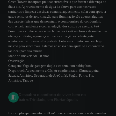
Green Towers incorpora práticas sustentáveis que fazem a diferença no
dia a dia. Aproveitamento de água da chuva para uso nos vasos
sanitários e limpeza das áreas comuns, aquecimento solar com apoio a
gás, e sensores de aproximação para iluminação são apenas algumas
das características que demonstram o compromisso do condomínio
com o meio ambiente e com a redução dos custos de energia. ###
Pronto para conhecer seu novo lar Se você está em busca de um lar que
ofereça conforto, segurança e uma localização excelente, este
apartamento é uma escolha perfeita. Entre em contato conosco hoje
mesmo para saber mais. Estamos ansiosos para ajudá-lo a encontrar o
lar ideal para sua família.
Idade do imóvel:
Até 10 anos
Observação
Garagem:
Vaga de garagem dupla e coberta; um hobby box.
Disponível:
Aquecimento a Gás, Ar condicionado, Churrasqueira,
Sacada, Armários, Depurador de Ar (Coifa), Fogão, Forno, Pia,
Armários, Tanque
Descubra o conforto de viver bem no
bairroTrindade, em Florianópolis
Este amplo apartamento de 91 m² oferece uma experiência de moradia