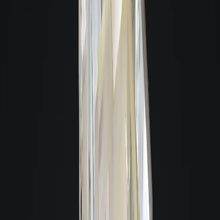
permite que você faça uma visita virtual de qualquer lugar, sentindo-se como
se estivesse no imóvel.
A navegação pode ser feita de qualquer dispositivo e as imagens são de alta
definição, possibilitando ter uma visão real do imóvel.
Com essa tecnologia, você também tem acesso à planta baixa e suas medidas,
facilitando o planejamento do mobiliário.
Giacomelli Aluga Melhor
Giacomelli Aluga Melhor
Atendimento Digital
Tenha um atendimento online personalizado, sempre que precisar, prático e
rápido.
Experiência Virtual
Conheça de forma virtual o imóvel que deseja alugar, através de tecnologias
que só a Giacomelli oferece.
Visitas acompanhadas
Nossas visitas são agendadas e acompanhadas pelos nossos consultores.
Verificação de reserva
Verifique com a Giacomelli, se este imóvel já possui alguma reserva.
A melhor garantia para você alugar