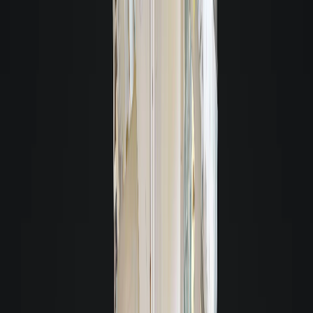
A melhor garantia para você alugar
Alugue sem fiador
Aluguel fácil e rápido por cartão de crédito, seguro fiança ou titulo de
capitalização.
Loft Fiança Aluguel:
É uma ferramenta de locação inovadora que
descomplica o processo de alugar um imóvel, sem pedir fiador.
Saiba mais
Seguro Fiança Residencial:
Segurança e agilidade na locação, sem
necessidade de fiador.
Saiba mais
Título de Capitalização:
É uma reserva financeira com valor definido, usada
como garantia no processo de locação de um imóvel, sem precisar de fiador.
Saiba mais
Loft | Garantia Invest:
Garantia de aluguel inovadora, desenvolvida com
instituições de referência, que une rentabilidade, segurança e flexibilidade!
Muito além do título de capitalização e da caução.
Saiba mais
Alugue com fiador
Fiador pessoa física
Fiador que tenha imóvel, renda média comprovada de
três vezes o valor do aluguel, e pode incluir mais pessoas para compor renda.
Saiba mais