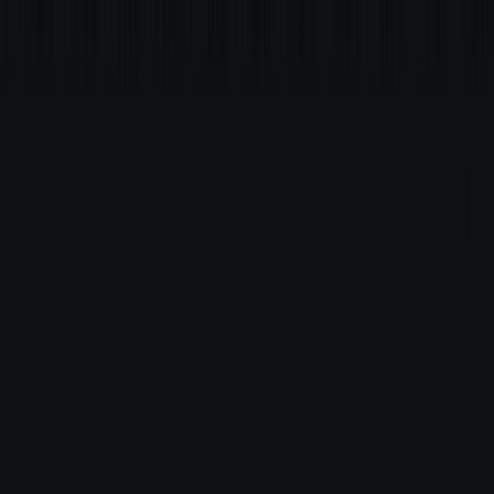
Comercial
Busque comerciais por rua, bairro ou cidade
Entre ou cadastre-se para ter acesso aos seus imóveis e atendimentos.
Entrar
Meus imóveis favoritos
Financeiro Minha Giacomelli
Divulgue seu imóvel
App Giacomelli Reports
Imóveis para alugar
Aluguel Comercial
Aluguel Residencial
Parceria de vendas
Sobre
Institucional