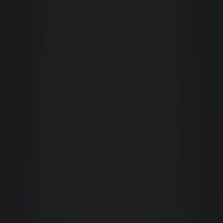
Ver detalhes: Apartamento em Agronômica, Florianópolis
Atendimento 24 horas
Enviar mensagem
Confira a opinião de quem já alugou com a Giacomelli
A opinião de nossos clientes é muito importante para a Giacomelli
C
Carlos Alexandre Dantas Midões
Ao longo de catorze anos de relação com essa empresa, sinto-me à vontade
de destacar o altíssimo nível profissional de todos aqueles que tive contato
de diferentes setores. Sou muito grato pelo assessoramento diferenciado e
pela dedicação para a resolução de diversas questões.
Celinha Campos