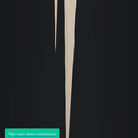
Condomínio
Bgt - Back Green Towers
Trajano Margarida, Trindade, Florianópolis, 88036050
Aluguéis de R$ 4.950 a R$ 5.990
3
unidades para locação
Unidades de 72,60m² à 91,10m²
9 andares
4 unidades por andar
Veja mais deste condomínio