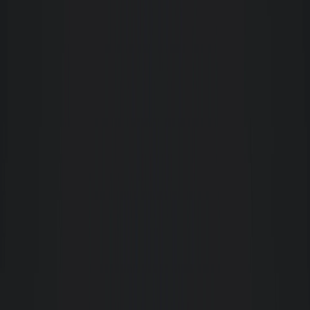
Minha experiência com esta empresa está agradabilíssima, desde o início
são prestativos e extremamente profissionais. Vale ressaltar o atendimento e
profissionalismo da Patrícia, onde encontrei confiança e admiração. Jenifer
a gerente tem meus parabéns em conjunto com os demais corretores,
citando Alisson e Fabrício
Sergio Mello
Só elogios para a imobiliária na pessoa da corretora Mariana na fase de
busca do imóvel. Estava buscando em mais de 10 imobiliárias
simultaneamente e a Mariana fez toda a diferença para a Giacomelli. Não
teve nem comparação com outras em termos de agilidade nas respostas,
simpatia e muita, mas muita boa vontade para com o cliente. Parabéns!!!
T
Tales Daros