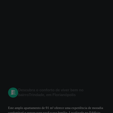
Descubra o conforto de viver bem no
bairroTrindade, em Florianópolis
Este amplo apartamento de 91 m² oferece uma experiência de moradia
confortável e segura para você e sua família. Localizado no Edifício