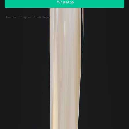
WhatsApp
Apartamento residencial para locação nas proximidades
Escolas
Compras
Alimentação
Endereço dos imóveis
Distância
Metragem
Mobília
Garagens
Valor
Rua Lauro Linhares | HOUT BAY
497m
RESIDENCE
|
Trindade
-
Florianópolis
102m²
Mobiliado
2
R$ 11.400,00
Rua Lauro Linhares | ILHA VENTURA
1069m
|
Trindade
-
Florianópolis
76m²
Semimobiliado
2
R$ 4.900,00
Rua João Marçal | SPAZIO
1426m
TRINDADE
|
Trindade
-
Florianópolis
30m²
Semimobiliado
2
R$ 2.780,00
Rua Acelon Pacheco da Costa |
1457m
CANTABRIA
|
Itacorubi
-
Florianópolis
51m²
Semimobiliado