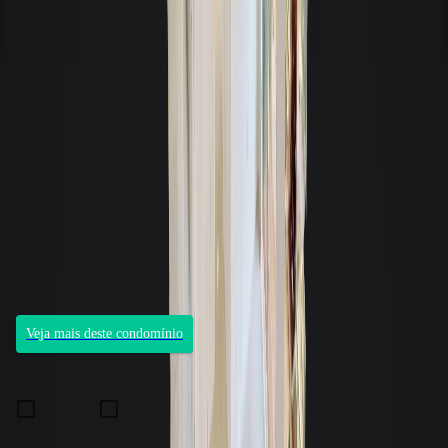
Condomínio
Bgt - Back Green Towers
Trajano Margarida, Trindade, Florianópolis, 88036050
Aluguéis de R$ 4.950 a R$ 5.990
3
unidades para locação
Unidades de 72,60m² à 91,10m²
9 andares
4 unidades por andar
Veja mais deste condomínio
Fale com um consultor
Preferência de contato:
E-mail
WhatsApp