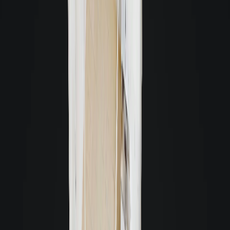
Rua Jaime Arruda Ramos |
490m
KOBRASOL RESIDENCE
|
Kobrasol
-
São José
72m²
Semimobiliado
1
R$ 2.650,00
Rua Caetano José Ferreira | LYON
|
888m
Kobrasol
-
São José
75m²
Sem Mobília
1
R$ 4.800,00