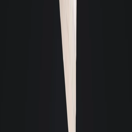
Celinha Campos
Eu recomendo a imobiliária Giacomelli pois pela excelência na prestação
de serviços e pela qualidade e cordialidade de todos os colaboradores.
E
Estela
Acabei de alugar um imóvel com a Giacomelli. Desde o primeiro momento,
a corretora Claúdia foi extremamente atenciosa e solícita comigo e com
meu filho. O cuidado da imobiliária em disponibilizar para locação um
imóvel em excelentes condições é um grande diferencial. Nesse momento,
apenas tenho boas coisas a falar da imobiliária. Muito obrigada a toda
equipe pelo excelente atendimento.
E
Evandro Nandi
Estou extremamente satisfeito com a experiência que tive com a Giacomelli