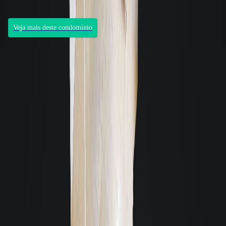
3 andares
1 unidade por andar
Veja mais deste condomínio
Aluguel de similares - Apartamento, Kitnet residencial
Apartamento, Kitnet, Studio
- Cód. 1420
- Semimobiliado
Aluguel R$ 1.780
Valor total R$ 2.640,52 -
27m² - 1 quarto
Centro - Florianópolis
Ver detalhes: Apartamento, Kitnet, Studio em Centro,
Florianópolis
Apartamento
- Cód. 8049
- Sem Mobília
Aluguel R$ 1.700
Valor total R$ 2.179,50 -
45m² - 2 quartos - 1 vaga
Real Parque - São José
Ver detalhes: Apartamento em Real Parque, São José
Apartamento
- Cód. 8194
- Sem Mobília
Aluguel R$ 1.700
Valor total R$ 2.144,46 -
45m² - 2 quartos - 1 vaga
Real Parque - São José
Ver detalhes: Apartamento em Real Parque, São José