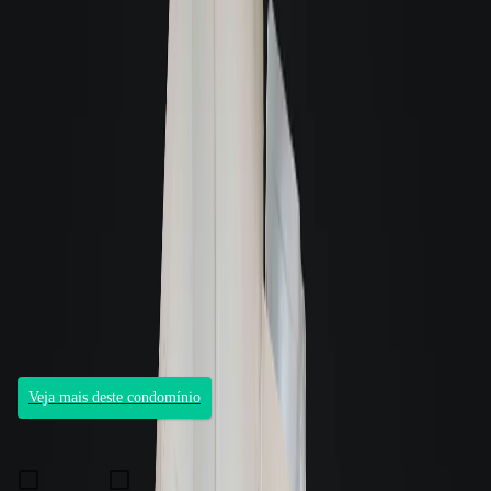
Condomínio
Walgrafica
Vereador Walter Borges, Campinas, São José, 88101030
Aluguéis de R$ 1.590 a R$ 11.000
4
unidades para locação
Unidades de 45,00m² à 422,00m²
3 andares
1 unidade por andar
Veja mais deste condomínio
Fale com um consultor
Preferência de contato:
E-mail
WhatsApp