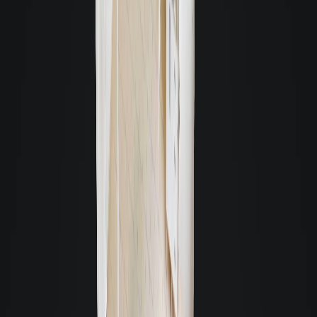
Condomínio
Walgrafica
Vereador Walter Borges, Campinas, São José, 88101030
Aluguéis de R$ 1.590 a R$ 11.000
4
unidades para locação
Unidades de 45,00m² à 422,00m²