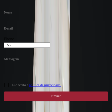
Nome
E-mail
Phone
Mensagem
Li e aceito a
política de privacidade.
Enviar
Atendimento 24 horas
Gostou do imóvel? Nosso setor de locações