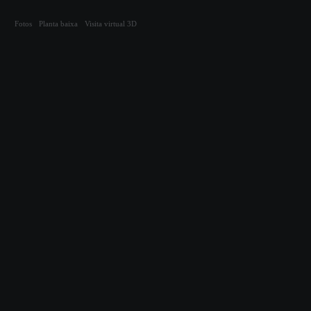
Compartilhar
Fotos
Planta baixa
Visita virtual 3D
Cód. 7787
Apartamento, Kitnet residencial
Rua Vereador Walter Borges
| WALGRAFICA
| Campinas - São José
Ao lado da Localiza Seminovos e do Burger King.
45m²
Suítes
1 quarto
Semimobiliado
1 banheiro
Vagas
Aceita pet
Elevador
Fotos