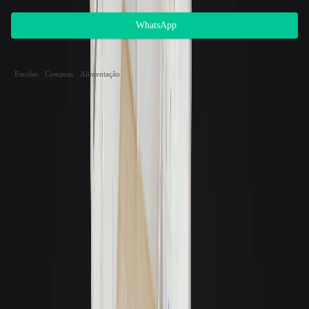
possui atendimento 24 horas, entre em contato.
WhatsApp
Apartamento, Kitnet residencial para locação nas
proximidades
Escolas
Compras
Alimentação
Endereço dos imóveis
Distância
Metragem
Mobília
Garagens
Valor
Rua Vereador Walter Borges |
99m
ALAMEDA WALTER BORGES
|
Campinas
-
São José
143m²
Mobiliado
3
R$ 8.800,00
Rua Elizeu Di Bernardi | JARDIM
178m
DAS PALMEIRAS (RESIDENCIAL)
|
Campinas
-
São José
126m²
Semimobiliado
1
R$ 5.500,00
Avenida Brigadeiro da Silva Paes |
405m
VERA SABINO
|
Campinas
-
São José
73m²
Mobiliado
1
R$ 3.200,00