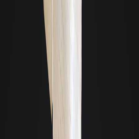
Apartamento
- Cód. 10323
- Semimobiliado
Aluguel R$ 1.600
Valor total R$ 2.036,57 -
46m² - 2 quartos - 1 vaga
Sertão do Maruim - São José
Ver detalhes: Apartamento em Sertão do Maruim, São José
Apartamento, Kitnet
- Cód. 10357
- Sem Mobília
Aluguel R$ 1.390
Valor total R$ 1.543,43 -
35m² - 1 quarto
Forquilhinhas - São José
Ver detalhes: Apartamento, Kitnet em Forquilhinhas, São José
Apartamento, Kitnet
- Cód. 11206
- Semimobiliado
Aluguel R$ 1.390
Valor total R$ 1.390,00 -
29m² - 1 quarto
Barreiros - São José
Ver detalhes: Apartamento, Kitnet em Barreiros, São José
Imóvel em desocupação
Apartamento
- Cód. 11312
- Semimobiliado
Aluguel R$ 1.490
Valor total R$ 2.011,53 -
41m² - 2 quartos - 1 vaga
Bom Viver - Biguaçu
Ver detalhes: Apartamento em Bom Viver, Biguaçu
Apartamento, Garden
- Cód. 11755
- Sem Mobília