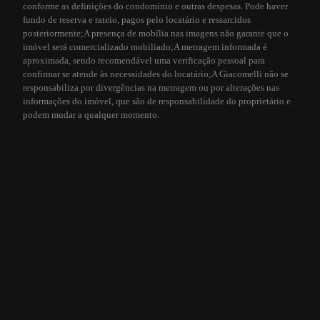
conforme as definições do condomínio e outras despesas. Pode haver
fundo de reserva e rateio, pagos pelo locatário e ressarcidos
posteriormente;
A presença de mobília nas imagens não garante que o
imóvel será comercializado mobiliado;
A metragem informada é
aproximada, sendo recomendável uma verificação pessoal para
confirmar se atende às necessidades do locatário;
A Giacomelli não se
responsabiliza por divergências na metragem ou por alterações nas
informações do imóvel, que são de responsabilidade do proprietário e
podem mudar a qualquer momento.
Visita virtual 3D
A Giacomelli utiliza a tecnologia 3D para a sua comodidade. Este recurso
permite que você faça uma visita virtual de qualquer lugar, sentindo-se como
se estivesse no imóvel.
Veja como funciona
Visita Virtual 3D