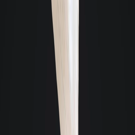
Aluguel R$ 1.700
Valor total R$ 2.154,30 -
43m² - 2 quartos - 1 vaga
Bela Vista - Palhoça
Ver detalhes: Apartamento, Garden em Bela Vista, Palhoça
Atendimento 24 horas
Enviar mensagem
Confira a opinião de quem já alugou com a Giacomelli
A opinião de nossos clientes é muito importante para a Giacomelli
C
Carlos Alexandre Dantas Midões
Ao longo de catorze anos de relação com essa empresa, sinto-me à vontade
de destacar o altíssimo nível profissional de todos aqueles que tive contato
de diferentes setores. Sou muito grato pelo assessoramento diferenciado e
pela dedicação para a resolução de diversas questões.