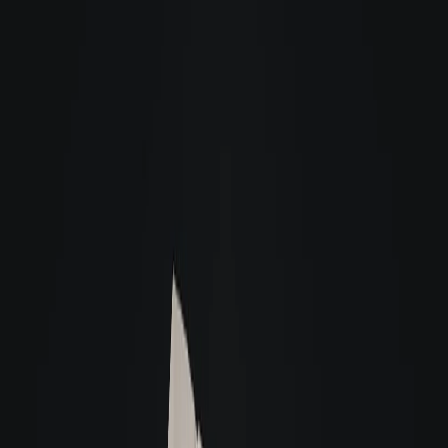
A melhor garantia para você alugar
A melhor garantia para você alugar
Alugue sem fiador
Aluguel fácil e rápido por cartão de crédito, seguro fiança ou titulo de
capitalização.
Loft Fiança Aluguel:
É uma ferramenta de locação inovadora que
descomplica o processo de alugar um imóvel, sem pedir fiador.
Saiba mais
Seguro Fiança Residencial:
Segurança e agilidade na locação, sem
necessidade de fiador.
Saiba mais
Título de Capitalização:
É uma reserva financeira com valor definido, usada
como garantia no processo de locação de um imóvel, sem precisar de fiador.
Saiba mais
Loft | Garantia Invest:
Garantia de aluguel inovadora, desenvolvida com
instituições de referência, que une rentabilidade, segurança e flexibilidade!
Muito além do título de capitalização e da caução.
Saiba mais
Alugue com fiador
Fiador pessoa física
Fiador que tenha imóvel, renda média comprovada de
três vezes o valor do aluguel, e pode incluir mais pessoas para compor renda.