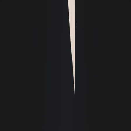
Imóveis. O atendimento da Patricia foi impecável, sempre gentil e rápido
em responder às minhas dúvidas. Graças à expertise da equipe, consegui
alugar o meu imóvel em menos de 15 dias, superando todas as minhas
expectativas. Recomendo os serviços da Giacomelli Imóveis a qualquer
pessoa que procure eficiência e profissionalismo.
Karen Laíse Moroski
Aluguei um apartamento pela Giacomelli e, desde o processo de entrada até
a saída, pude contar com o apoio de toda a equipe. São de fácil
comunicação, sempre me atenderam com cordialidade e rapidez.
Recomendo muito a quem pensa em alugar um imóvel, que procure a
Giacomelli, pois é uma imobiliária de qualidade e respeita seus clientes.
L
Laura Ourique
Considero a equipe de colaboradores da Giacomelli excelente em