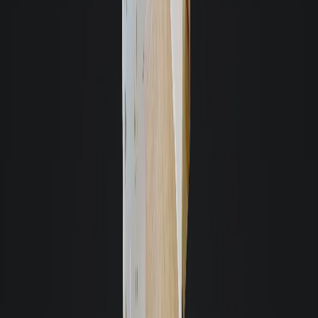
C
Carlos Alexandre Dantas Midões
Ao longo de catorze anos de relação com essa empresa, sinto-me à vontade
de destacar o altíssimo nível profissional de todos aqueles que tive contato
de diferentes setores. Sou muito grato pelo assessoramento diferenciado e
pela dedicação para a resolução de diversas questões.
Celinha Campos
Eu recomendo a imobiliária Giacomelli pois pela excelência na prestação
de serviços e pela qualidade e cordialidade de todos os colaboradores.
E
Estela