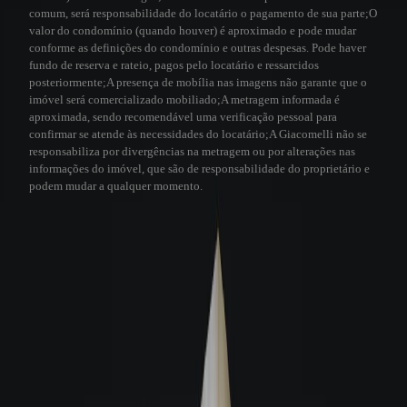
comum, será responsabilidade do locatário o pagamento de sua parte;
O
valor do condomínio (quando houver) é aproximado e pode mudar
conforme as definições do condomínio e outras despesas. Pode haver
fundo de reserva e rateio, pagos pelo locatário e ressarcidos
posteriormente;
A presença de mobília nas imagens não garante que o
imóvel será comercializado mobiliado;
A metragem informada é
aproximada, sendo recomendável uma verificação pessoal para
confirmar se atende às necessidades do locatário;
A Giacomelli não se
responsabiliza por divergências na metragem ou por alterações nas
informações do imóvel, que são de responsabilidade do proprietário e
podem mudar a qualquer momento.
Visita virtual 3D
A Giacomelli utiliza a tecnologia 3D para a sua comodidade. Este recurso
permite que você faça uma visita virtual de qualquer lugar, sentindo-se como
se estivesse no imóvel.
Veja como funciona
Visita Virtual 3D