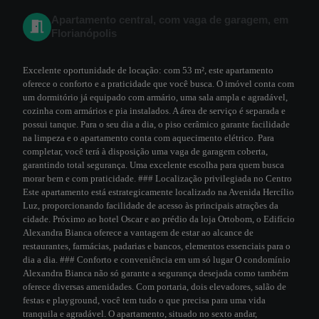
Apartamento central, com vaga de garagem, em
Florianópolis
Excelente oportunidade de locação: com 53 m², este apartamento
oferece o conforto e a praticidade que você busca. O imóvel conta com
um dormitório já equipado com armário, uma sala ampla e agradável,
cozinha com armários e pia instalados. A área de serviço é separada e
possui tanque. Para o seu dia a dia, o piso cerâmico garante facilidade
na limpeza e o apartamento conta com aquecimento elétrico. Para
completar, você terá à disposição uma vaga de garagem coberta,
garantindo total segurança. Uma excelente escolha para quem busca
morar bem e com praticidade. ### Localização privilegiada no Centro
Este apartamento está estrategicamente localizado na Avenida Hercílio
Luz, proporcionando facilidade de acesso às principais atrações da
cidade. Próximo ao hotel Oscar e ao prédio da loja Ortobom, o Edifício
Alexandra Bianca oferece a vantagem de estar ao alcance de
restaurantes, farmácias, padarias e bancos, elementos essenciais para o
dia a dia. ### Conforto e conveniência em um só lugar O condomínio
Alexandra Bianca não só garante a segurança desejada como também
oferece diversas amenidades. Com portaria, dois elevadores, salão de
festas e playground, você tem tudo o que precisa para uma vida
tranquila e agradável. O apartamento, situado no sexto andar,