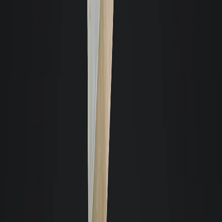
padrão. Recomendo a quem tem imóvel e quer deixar com alguma
imobiliária de confiança.
Maria Noêmia
Fiz o processo de locação de imóvel, agora sou inquilina pela Giacomelli.
Desde o início fomos super bem atendidas pelo corretor Rodrigo Simão. Os
trâmites com a imobiliária também foram rápidos, simplificados e sempre
agiram com muito respeito conosco enquanto clientes. Realmente, até
agora, foi a melhor imobiliária pela qual já passei durante o processo de
locação. Voltarei para dar um feedback quando formos entregar o imóvel
daqui a alguns anos, para registrar também o perfil da imobiliária durante o
processo de desocupação.
Maritcha P