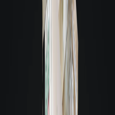
Verifique com a Giacomelli, se este imóvel já possui alguma reserva.
A melhor garantia para você alugar
A melhor garantia para você alugar
Alugue sem fiador
Aluguel fácil e rápido por cartão de crédito, seguro fiança ou titulo de
capitalização.
Loft Fiança Aluguel:
É uma ferramenta de locação inovadora que
descomplica o processo de alugar um imóvel, sem pedir fiador.
Saiba mais
Seguro Fiança Residencial:
Segurança e agilidade na locação, sem
necessidade de fiador.
Saiba mais
Título de Capitalização:
É uma reserva financeira com valor definido, usada
como garantia no processo de locação de um imóvel, sem precisar de fiador.
Saiba mais
Loft | Garantia Invest:
Garantia de aluguel inovadora, desenvolvida com
instituições de referência, que une rentabilidade, segurança e flexibilidade!
Muito além do título de capitalização e da caução.
Saiba mais