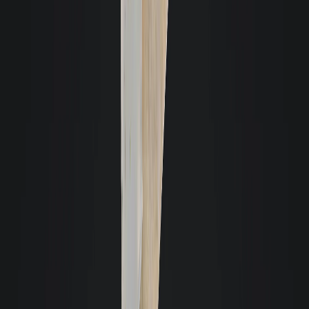
Aluguei um apartamento pela Giacomelli e, desde o processo de entrada até
a saída, pude contar com o apoio de toda a equipe. São de fácil
comunicação, sempre me atenderam com cordialidade e rapidez.
Recomendo muito a quem pensa em alugar um imóvel, que procure a
Giacomelli, pois é uma imobiliária de qualidade e respeita seus clientes.
L
Laura Ourique
Considero a equipe de colaboradores da Giacomelli excelente em
atendimento, incluindo todos os setores, desde a recepção, financeiro,
manutenção... Enfim, muito atenciosos, gentis e prestativos, o que transmite
segurança e otimiza a fidelidade do cliente. Parabéns!
Marcelo Takano
Tenho a Gacomelli por anos administrando meus imóveis em Florianópolis.
Extremamente cuidadosos sempre diligentes e preocupados em manter o