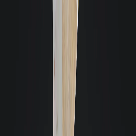
Acabei de alugar um imóvel com a Giacomelli. Desde o primeiro momento,
a corretora Claúdia foi extremamente atenciosa e solícita comigo e com
meu filho. O cuidado da imobiliária em disponibilizar para locação um
imóvel em excelentes condições é um grande diferencial. Nesse momento,
apenas tenho boas coisas a falar da imobiliária. Muito obrigada a toda
equipe pelo excelente atendimento.
E
Evandro Nandi
Estou extremamente satisfeito com a experiência que tive com a Giacomelli
Imóveis. O atendimento da Patricia foi impecável, sempre gentil e rápido
em responder às minhas dúvidas. Graças à expertise da equipe, consegui
alugar o meu imóvel em menos de 15 dias, superando todas as minhas
expectativas. Recomendo os serviços da Giacomelli Imóveis a qualquer
pessoa que procure eficiência e profissionalismo.
Karen Laíse Moroski