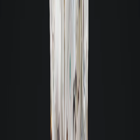
61m²
Semimobiliado
1
R$ 3.300,00
Rodovia Tertuliano Brito Xavier |
1559m
CIDADES PORTUGUESAS
|
Canasvieiras
-
Florianópolis
65m²
Mobiliado
1
R$ 3.780,00
Rodovia Virgílio Várzea | SOLAR
1795m
BUONA VITA
|
Canasvieiras
-
Florianópolis
56m²
Semimobiliado
1
R$ 3.100,00
Aluguel de similares - Apartamento residencial
Apartamento, Casa
- Cód. 2987
- Semimobiliado
Aluguel R$ 2.890
Valor total R$ 3.600,00 -
56m² - 1 quarto - 1 vaga
Lagoa da Conceição - Florianópolis
Ver detalhes: Apartamento, Casa em Lagoa da Conceição,
Florianópolis
Apartamento
- Cód. 9056
- Semimobiliado
Aluguel R$ 2.950
Valor total R$ 3.553,98 -
33m² - 1 quarto - 2 vagas