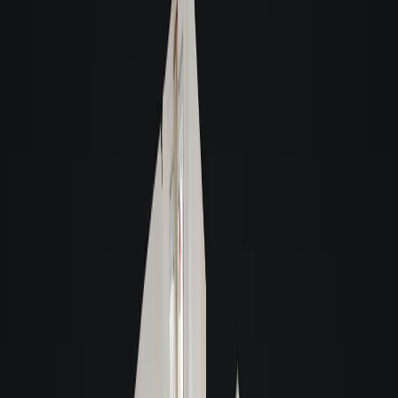
O que é uma visita virtual 3D?
A Giacomelli utiliza a tecnologia 3D para a sua comodidade. Este recurso
permite que você faça uma visita virtual de qualquer lugar, sentindo-se como