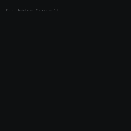
Compartilhar
Fotos
Planta baixa
Visita virtual 3D
Cód. 11348
Apartamento residencial
Rua dos Eucaliptos
| PORTAL ROBLES IV
| Canasvieiras - Florianópolis
Próximo à praia de Canasvieiras.
53m²
1 suíte
2 quartos
Mobiliado
2
1 vaga
Aceita pet
Elevador
banheiros
Fotos