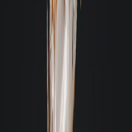
Centro - Florianópolis
Ver detalhes: Apartamento em Centro, Florianópolis
Apartamento
- Cód. 11763
- Mobiliado
Aluguel R$ 2.900
Valor total R$ 3.282,32 -
49m² - 2 quartos - 1 vaga
Praia Joao Rosa - Biguaçu
Ver detalhes: Apartamento em Praia Joao Rosa, Biguaçu
Apartamento
- Cód. 11796
- Semimobiliado
Aluguel R$ 2.900
Valor total R$ 3.929,77 -
57m² - 1 quarto
Centro - Florianópolis
Ver detalhes: Apartamento em Centro, Florianópolis
Atendimento 24 horas
Enviar mensagem
Confira a opinião de quem já alugou com a Giacomelli
A opinião de nossos clientes é muito importante para a Giacomelli
C
Carlos Alexandre Dantas Midões