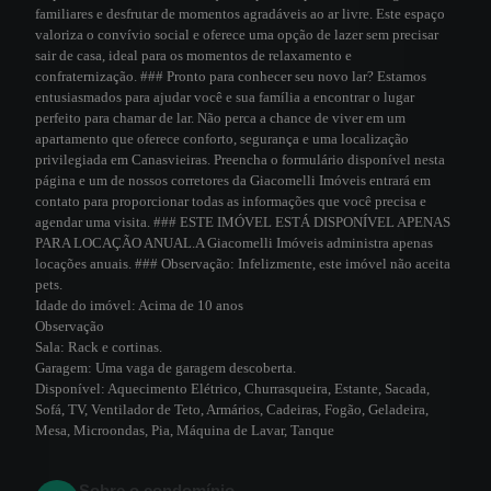
familiares e desfrutar de momentos agradáveis ao ar livre. Este espaço
valoriza o convívio social e oferece uma opção de lazer sem precisar
sair de casa, ideal para os momentos de relaxamento e
confraternização. ### Pronto para conhecer seu novo lar? Estamos
entusiasmados para ajudar você e sua família a encontrar o lugar
perfeito para chamar de lar. Não perca a chance de viver em um
apartamento que oferece conforto, segurança e uma localização
privilegiada em Canasvieiras. Preencha o formulário disponível nesta
página e um de nossos corretores da Giacomelli Imóveis entrará em
contato para proporcionar todas as informações que você precisa e
agendar uma visita. ### ESTE IMÓVEL ESTÁ DISPONÍVEL APENAS
PARA LOCAÇÃO ANUAL.A Giacomelli Imóveis administra apenas
locações anuais. ### Observação: Infelizmente, este imóvel não aceita
pets.
Idade do imóvel:
Acima de 10 anos
Observação
Sala:
Rack e cortinas.
Garagem:
Uma vaga de garagem descoberta.
Disponível:
Aquecimento Elétrico, Churrasqueira, Estante, Sacada,
Sofá, TV, Ventilador de Teto, Armários, Cadeiras, Fogão, Geladeira,
Mesa, Microondas, Pia, Máquina de Lavar, Tanque
Sobre o condomínio