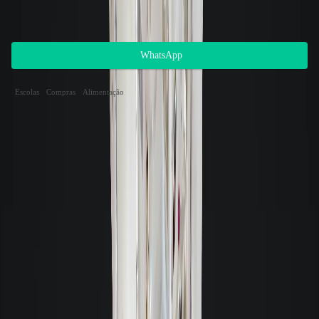
Atendimento 24 horas
Gostou do imóvel? Nosso setor de locações
possui atendimento 24 horas, entre em contato.
WhatsApp
Apartamento residencial para locação nas proximidades
Escolas
Compras
Alimentação
Endereço dos imóveis
Distância
Metragem
Mobília
Garagens
Valor
Rua dos Eucaliptos | ILHA DOS
168m
CORAIS - CANASVIEIRAS
|
Canasvieiras
-
Florianópolis
71m²
Mobiliado
1
R$ 2.500,00
Rua Antônio Heil | ALBATROZ
201m
(CANASVIEIRAS)
|
Canasvieiras
-
Florianópolis
42m²
Semimobiliado
1
R$ 2.480,00
Rua Apóstolo Paschoal | AGUA AZUL
315m
(CANASVIEIRAS)
|
Canasvieiras
-
Florianópolis