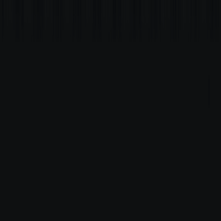
Comercial
Busque comerciais por rua, bairro ou cidade
Entre ou cadastre-se para ter acesso aos seus imóveis e atendimentos.
Entrar
Meus imóveis favoritos
Financeiro Minha Giacomelli
Divulgue seu imóvel
App Giacomelli Reports
Imóveis para alugar
Aluguel Comercial
Aluguel Residencial
Parceria de vendas
Sobre
Institucional