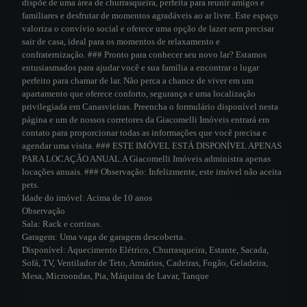
dispõe de uma área de churrasqueira, perfeita para reunir amigos e
familiares e desfrutar de momentos agradáveis ao ar livre. Este espaço
valoriza o convívio social e oferece uma opção de lazer sem precisar
sair de casa, ideal para os momentos de relaxamento e
confraternização. ### Pronto para conhecer seu novo lar? Estamos
entusiasmados para ajudar você e sua família a encontrar o lugar
perfeito para chamar de lar. Não perca a chance de viver em um
apartamento que oferece conforto, segurança e uma localização
privilegiada em Canasvieiras. Preencha o formulário disponível nesta
página e um de nossos corretores da Giacomelli Imóveis entrará em
contato para proporcionar todas as informações que você precisa e
agendar uma visita. ### ESTE IMÓVEL ESTÁ DISPONÍVEL APENAS
PARA LOCAÇÃO ANUAL.A Giacomelli Imóveis administra apenas
locações anuais. ### Observação: Infelizmente, este imóvel não aceita
pets.
Idade do imóvel:
Acima de 10 anos
Observação
Sala:
Rack e cortinas.
Garagem:
Uma vaga de garagem descoberta.
Disponível:
Aquecimento Elétrico, Churrasqueira, Estante, Sacada,
Sofá, TV, Ventilador de Teto, Armários, Cadeiras, Fogão, Geladeira,
Mesa, Microondas, Pia, Máquina de Lavar, Tanque