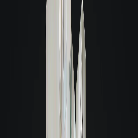
se estivesse no imóvel.
A navegação pode ser feita de qualquer dispositivo e as imagens são de alta
definição, possibilitando ter uma visão real do imóvel.
Com essa tecnologia, você também tem acesso à planta baixa e suas medidas,
facilitando o planejamento do mobiliário.
Giacomelli Aluga Melhor
Giacomelli Aluga Melhor
Atendimento Digital
Tenha um atendimento online personalizado, sempre que precisar, prático e
rápido.
Experiência Virtual
Conheça de forma virtual o imóvel que deseja alugar, através de tecnologias
que só a Giacomelli oferece.
Visitas acompanhadas
Nossas visitas são agendadas e acompanhadas pelos nossos consultores.
Verificação de reserva
Verifique com a Giacomelli, se este imóvel já possui alguma reserva.
A melhor garantia para você alugar
A melhor garantia para você alugar