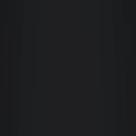
Paulo Branco da Silva
Atendimento excepcional da corretora Claudia Winter. Visita ao local
muito bem orientada e completa. Agilidade e facilidade para alugar um
apto. Indico a Imobiliária Giacomelli.
Renata Dias Cândia
Minha experiência com esta empresa está agradabilíssima, desde o início
são prestativos e extremamente profissionais. Vale ressaltar o atendimento e
profissionalismo da Patrícia, onde encontrei confiança e admiração. Jenifer
a gerente tem meus parabéns em conjunto com os demais corretores,
citando Alisson e Fabrício
Sergio Mello