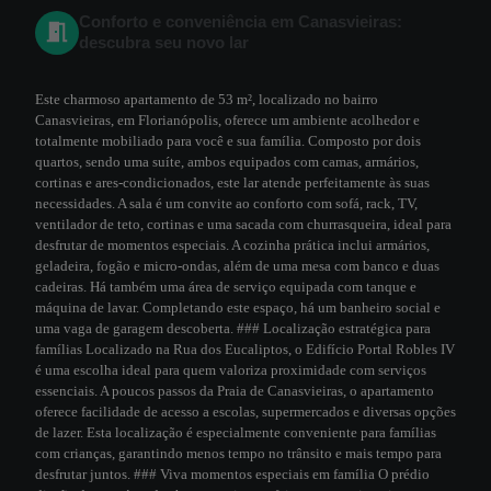
Conforto e conveniência em Canasvieiras:
descubra seu novo lar
Este charmoso apartamento de 53 m², localizado no bairro
Canasvieiras, em Florianópolis, oferece um ambiente acolhedor e
totalmente mobiliado para você e sua família. Composto por dois
quartos, sendo uma suíte, ambos equipados com camas, armários,
cortinas e ares-condicionados, este lar atende perfeitamente às suas
necessidades. A sala é um convite ao conforto com sofá, rack, TV,
ventilador de teto, cortinas e uma sacada com churrasqueira, ideal para
desfrutar de momentos especiais. A cozinha prática inclui armários,
geladeira, fogão e micro-ondas, além de uma mesa com banco e duas
cadeiras. Há também uma área de serviço equipada com tanque e
máquina de lavar. Completando este espaço, há um banheiro social e
uma vaga de garagem descoberta. ### Localização estratégica para
famílias Localizado na Rua dos Eucaliptos, o Edifício Portal Robles IV
é uma escolha ideal para quem valoriza proximidade com serviços
essenciais. A poucos passos da Praia de Canasvieiras, o apartamento
oferece facilidade de acesso a escolas, supermercados e diversas opções
de lazer. Esta localização é especialmente conveniente para famílias
com crianças, garantindo menos tempo no trânsito e mais tempo para
desfrutar juntos. ### Viva momentos especiais em família O prédio