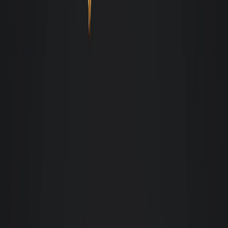
dedicados ao que fazem! Um agradecimento especial ao Guto e a Claudia,
que nos acompanharam e fizeram tudo acontecer com muita dedicação.
Parabéns!
M
Milton Della Giustina
Colaboradores capacitados para cada função, atendimento sempre cordial e
eficiente, soluções as demandas tanto como inquilino como proprietário,
acima de tudo a confiabilidade.
Patricia Cochran
Excelente serviço! Todos os funcionários com quem falei me assistiram em
cada passo do processo de aluguel. Recomendo muito!