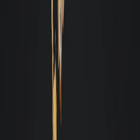
Recomendo muito a quem pensa em alugar um imóvel, que procure a
Giacomelli, pois é uma imobiliária de qualidade e respeita seus clientes.
L
Laura Ourique
Considero a equipe de colaboradores da Giacomelli excelente em
atendimento, incluindo todos os setores, desde a recepção, financeiro,
manutenção... Enfim, muito atenciosos, gentis e prestativos, o que transmite
segurança e otimiza a fidelidade do cliente. Parabéns!
Marcelo Takano
Tenho a Gacomelli por anos administrando meus imóveis em Florianópolis.
Extremamente cuidadosos sempre diligentes e preocupados em manter o
padrão. Recomendo a quem tem imóvel e quer deixar com alguma
imobiliária de confiança.