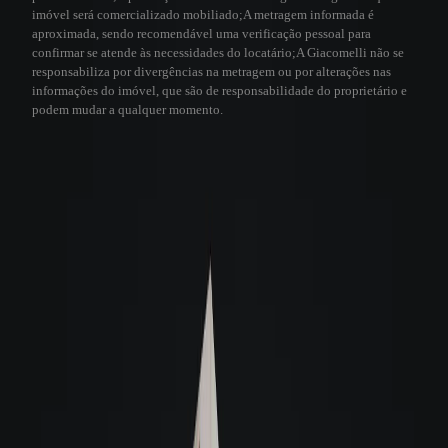
imóvel será comercializado mobiliado;
A metragem informada é
aproximada, sendo recomendável uma verificação pessoal para
confirmar se atende às necessidades do locatário;
A Giacomelli não se
responsabiliza por divergências na metragem ou por alterações nas
informações do imóvel, que são de responsabilidade do proprietário e
podem mudar a qualquer momento.
Visita virtual 3D
A Giacomelli utiliza a tecnologia 3D para a sua comodidade. Este recurso
permite que você faça uma visita virtual de qualquer lugar, sentindo-se como
se estivesse no imóvel.
Veja como funciona
Visita Virtual 3D