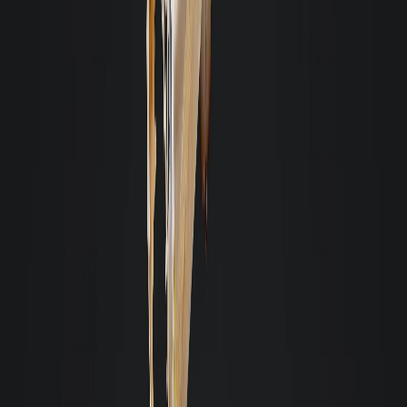
apenas tenho boas coisas a falar da imobiliária. Muito obrigada a toda
equipe pelo excelente atendimento.
E
Evandro Nandi
Estou extremamente satisfeito com a experiência que tive com a Giacomelli
Imóveis. O atendimento da Patricia foi impecável, sempre gentil e rápido
em responder às minhas dúvidas. Graças à expertise da equipe, consegui
alugar o meu imóvel em menos de 15 dias, superando todas as minhas
expectativas. Recomendo os serviços da Giacomelli Imóveis a qualquer
pessoa que procure eficiência e profissionalismo.
Karen Laíse Moroski
Aluguei um apartamento pela Giacomelli e, desde o processo de entrada até
a saída, pude contar com o apoio de toda a equipe. São de fácil
comunicação, sempre me atenderam com cordialidade e rapidez.