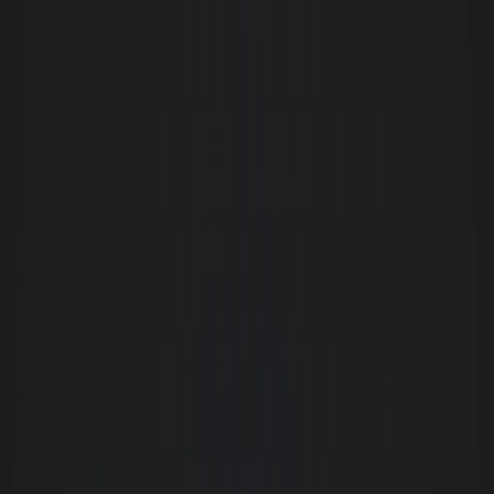
solicitações e objetivos foram atendidos e alcançados com trabalho técnico
e determinação.A equipe de corretores e a Gerência de Negócios são
altamente capacitados e profissionais, aliando a expertise do dia a dia com
a tecnologia. Com certeza a Giacomelli é o ponto "G" do ramo imobiliário
na Grande Florianópolis e em Santa Catarina. Recomendo a imobiliária a
todos que estejam à procura de imóveis para locação.