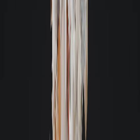
Estreito - Florianópolis
Ver detalhes: Apartamento em Estreito, Florianópolis
Imóvel em desocupação
Apartamento
- Cód. 9618
- Semimobiliado
Aluguel R$ 2.900
Valor total R$ 3.499,93 -
68m² - 2 quartos - 1 vaga
Itaguaçu - Florianópolis
Ver detalhes: Apartamento em Itaguaçu, Florianópolis
Apartamento
- Cód. 11289
- Semimobiliado
Aluguel R$ 2.850
Valor total R$ 2.949,81 -
69m² - 2 quartos - 1 vaga
Centro - São José
Ver detalhes: Apartamento em Centro, São José
Apartamento
- Cód. 11543
- Mobiliado
Aluguel R$ 2.850
Valor total R$ 3.552,08 -
58m² - 1 quarto
Centro - Florianópolis
Ver detalhes: Apartamento em Centro, Florianópolis
Apartamento
- Cód. 11602
- Mobiliado
Aluguel R$ 2.850
Valor total R$ 3.884,63 -
52m² - 1 quarto - 1 vaga