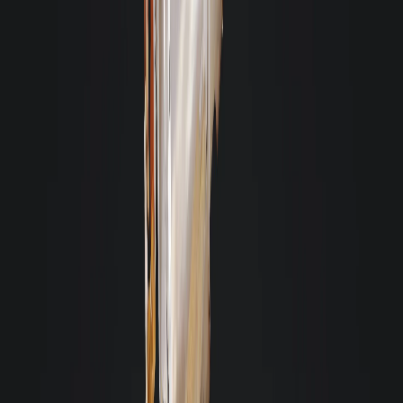
Ao longo de catorze anos de relação com essa empresa, sinto-me à vontade
de destacar o altíssimo nível profissional de todos aqueles que tive contato
de diferentes setores. Sou muito grato pelo assessoramento diferenciado e
pela dedicação para a resolução de diversas questões.
Celinha Campos
Eu recomendo a imobiliária Giacomelli pois pela excelência na prestação
de serviços e pela qualidade e cordialidade de todos os colaboradores.
E
Estela
Acabei de alugar um imóvel com a Giacomelli. Desde o primeiro momento,
a corretora Claúdia foi extremamente atenciosa e solícita comigo e com
meu filho. O cuidado da imobiliária em disponibilizar para locação um
imóvel em excelentes condições é um grande diferencial. Nesse momento,