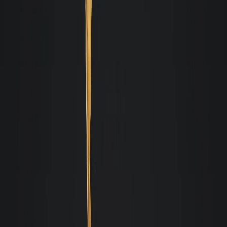
Maria Noêmia
Fiz o processo de locação de imóvel, agora sou inquilina pela Giacomelli.
Desde o início fomos super bem atendidas pelo corretor Rodrigo Simão. Os
trâmites com a imobiliária também foram rápidos, simplificados e sempre
agiram com muito respeito conosco enquanto clientes. Realmente, até
agora, foi a melhor imobiliária pela qual já passei durante o processo de
locação. Voltarei para dar um feedback quando formos entregar o imóvel
daqui a alguns anos, para registrar também o perfil da imobiliária durante o
processo de desocupação.
Maritcha P
Experiência muito positiva com a equipe Giacomelli. Além de muita
gentileza e atenção, também encontramos profissionais competentes e