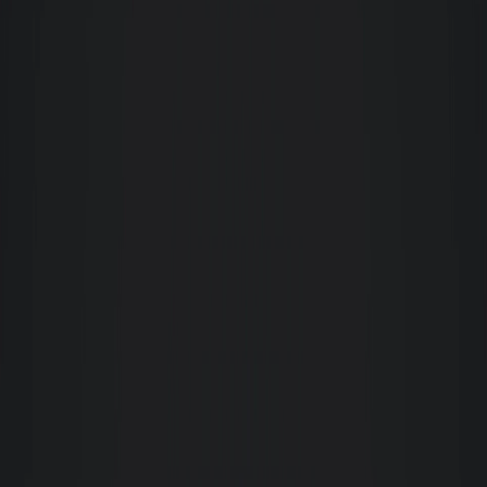
Rejane Medeiros
Tive uma experiência muito positiva junto à Giacomelli desde o
agendamento da visita pelo site. Todo o processo de locação foi muito
transparente e sobretudo respeitoso. Funcionários sempre muito
disponíveis a tirar dúvidas e resolver questões referentes aos trâmites e
processos que envolvem alugar um imóvel. A vistoria foi muito criteriosa e
detalhada, o que me poupou tempo e trabalho. Alisson (corretor) sempre
muito prestativo e atencioso.
Marco Antônio Schlichting
Nossa empresa, Madesc Center, tem parceria negocial com a Giacomelli há
mais de 30 (trinta) anos e neste período todas as nossas demandas,