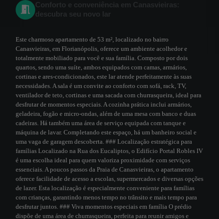
Conforto e conveniência em Canasvieiras:
descubra seu novo lar
Este charmoso apartamento de 53 m², localizado no bairro
Canasvieiras, em Florianópolis, oferece um ambiente acolhedor e
totalmente mobiliado para você e sua família. Composto por dois
quartos, sendo uma suíte, ambos equipados com camas, armários,
cortinas e ares-condicionados, este lar atende perfeitamente às suas
necessidades. A sala é um convite ao conforto com sofá, rack, TV,
ventilador de teto, cortinas e uma sacada com churrasqueira, ideal para
desfrutar de momentos especiais. A cozinha prática inclui armários,
geladeira, fogão e micro-ondas, além de uma mesa com banco e duas
cadeiras. Há também uma área de serviço equipada com tanque e
máquina de lavar. Completando este espaço, há um banheiro social e
uma vaga de garagem descoberta. ### Localização estratégica para
famílias Localizado na Rua dos Eucaliptos, o Edifício Portal Robles IV
é uma escolha ideal para quem valoriza proximidade com serviços
essenciais. A poucos passos da Praia de Canasvieiras, o apartamento
oferece facilidade de acesso a escolas, supermercados e diversas opções
de lazer. Esta localização é especialmente conveniente para famílias
com crianças, garantindo menos tempo no trânsito e mais tempo para
desfrutar juntos. ### Viva momentos especiais em família O prédio
dispõe de uma área de churrasqueira, perfeita para reunir amigos e