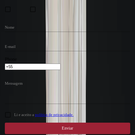
Preferência de contato:
E-mail
WhatsApp
Nome
E-mail
Phone
Mensagem
Li e aceito a
política de privacidade.
Enviar