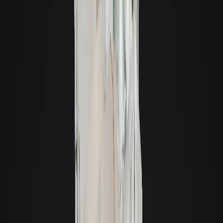
Alugue sem fiador
Aluguel fácil e rápido por cartão de crédito, seguro fiança ou titulo de
capitalização.
Loft Fiança Aluguel:
É uma ferramenta de locação inovadora que
descomplica o processo de alugar um imóvel, sem pedir fiador.
Saiba mais
Seguro Fiança Residencial:
Segurança e agilidade na locação, sem
necessidade de fiador.
Saiba mais
Título de Capitalização:
É uma reserva financeira com valor definido, usada
como garantia no processo de locação de um imóvel, sem precisar de fiador.
Saiba mais
Loft | Garantia Invest:
Garantia de aluguel inovadora, desenvolvida com
instituições de referência, que une rentabilidade, segurança e flexibilidade!
Muito além do título de capitalização e da caução.
Saiba mais
Alugue com fiador
Fiador pessoa física
Fiador que tenha imóvel, renda média comprovada de
três vezes o valor do aluguel, e pode incluir mais pessoas para compor renda.
Saiba mais
Fale com um consultor