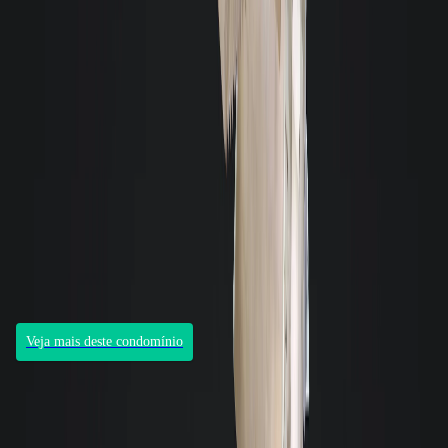
Condomínio
First
José Carlos Daux (SC 401), Saco Grande, Florianópolis, 88032005
Aluguéis de R$ 10.000 a R$ 44.507
7
unidades para locação
Unidades de 131,63m² à 342,52m²
Veja mais deste condomínio
Aluguel de similares - Loja comercial
Construção nova
Loja
- Cód. 10713
- Sem Mobília