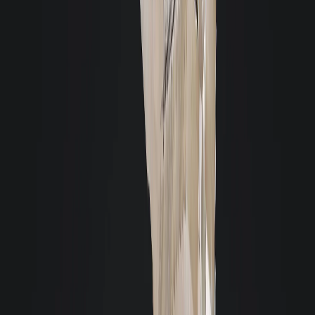
131m²
Sem Mobília
1
R$ 10.000,00