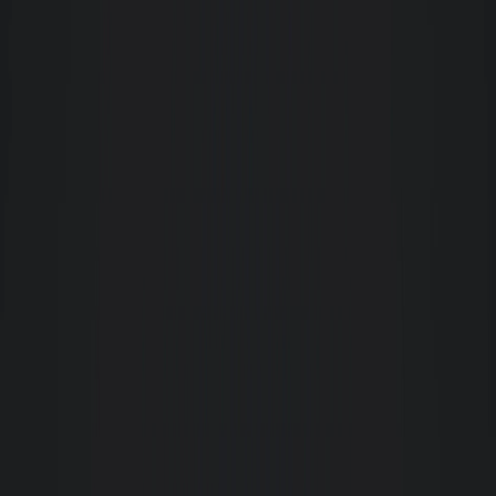
Minha experiência com esta empresa está agradabilíssima, desde o início
são prestativos e extremamente profissionais. Vale ressaltar o atendimento e
profissionalismo da Patrícia, onde encontrei confiança e admiração. Jenifer
a gerente tem meus parabéns em conjunto com os demais corretores,
citando Alisson e Fabrício
Sergio Mello
Só elogios para a imobiliária na pessoa da corretora Mariana na fase de
busca do imóvel. Estava buscando em mais de 10 imobiliárias
simultaneamente e a Mariana fez toda a diferença para a Giacomelli. Não
teve nem comparação com outras em termos de agilidade nas respostas,
simpatia e muita, mas muita boa vontade para com o cliente. Parabéns!!!
T
Tales Daros