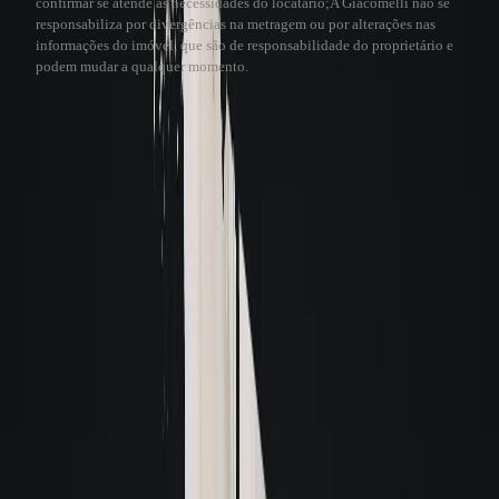
confirmar se atende às necessidades do locatário;
A Giacomelli não se
responsabiliza por divergências na metragem ou por alterações nas
informações do imóvel, que são de responsabilidade do proprietário e
podem mudar a qualquer momento.
Visita virtual 3D
A Giacomelli utiliza a tecnologia 3D para a sua comodidade. Este recurso
permite que você faça uma visita virtual de qualquer lugar, sentindo-se como
se estivesse no imóvel.
Veja como funciona
Visita Virtual 3D