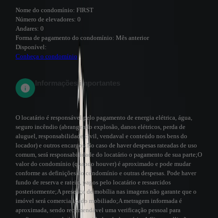
Nome do condomínio:
FIRST
Número de elevadores:
0
Andares:
0
Forma de pagamento do condomínio:
Mês anterior
Disponível:
Conheça o condomínio
Informações importantes
O locatário é responsável pelo pagamento de energia elétrica, água,
seguro incêndio (abrangendo explosão, danos elétricos, perda de
aluguel, responsabilidade civil, vendaval e conteúdo nos bens do
locador) e outros encargos;
No caso de haver despesas rateadas de uso
comum, será responsabilidade do locatário o pagamento de sua parte;
O
valor do condomínio (quando houver) é aproximado e pode mudar
conforme as definições do condomínio e outras despesas. Pode haver
fundo de reserva e rateio, pagos pelo locatário e ressarcidos
posteriormente;
A presença de mobília nas imagens não garante que o
imóvel será comercializado mobiliado;
A metragem informada é
aproximada, sendo recomendável uma verificação pessoal para