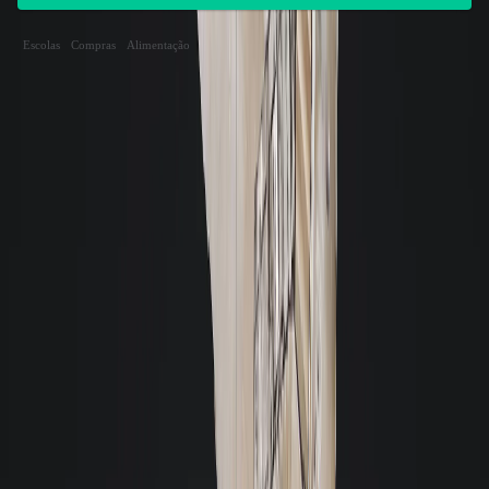
Loja comercial para locação nas proximidades
Escolas
Compras
Alimentação
Endereço dos imóveis
Distância
Metragem
Mobília
Garagens
Valor
Rodovia José Carlos Daux (SC 401) |
0m
FIRST
|
Saco Grande
-
Florianópolis
342m²
Sem Mobília
3
R$ 44.507,00
Rodovia José Carlos Daux (SC 401) |
0m
FIRST
|
Saco Grande
-
Florianópolis
213m²
Sem Mobília
2
R$ 38.000,00
Rodovia José Carlos Daux (SC 401) |
0m
FIRST
|
Saco Grande
-
Florianópolis
197m²
Sem Mobília
2
R$ 28.800,00
Rodovia José Carlos Daux (SC 401) |
0m
FIRST
|
Saco Grande
-
Florianópolis
133m²
Sem Mobília
1
R$ 10.000,00
Rodovia José Carlos Daux (SC 401) |
0m
FIRST
|
Saco Grande
-
Florianópolis