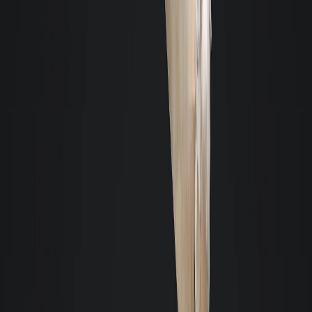
Aluguel R$ 11.200
Valor total R$ 11.200,00 -
124m² - 2 salas - 2 vagas
Roçado - São José
Ver detalhes: Loja em Roçado, São José
Loja
- Cód. 11022
- Sem Mobília
Aluguel R$ 10.000
Valor total R$ 10.505,76 -
98m² - 1 sala - 6 vagas
Santa Mônica - Florianópolis
Ver detalhes: Loja em Santa Mônica, Florianópolis
Construção nova
Loja
- Cód. 11037
- Sem Mobília
Aluguel R$ 10.000
Valor total R$ 11.287,50 -
79m² - 2 salas - 2 vagas
Trindade - Florianópolis
Ver detalhes: Loja em Trindade, Florianópolis
Construção nova
Loja
- Cód. 11232
- Sem Mobília
Aluguel R$ 10.150
Valor total R$ 10.150,00 -
145m² - 1 sala - 23 vagas
Barreiros - São José
Ver detalhes: Loja em Barreiros, São José