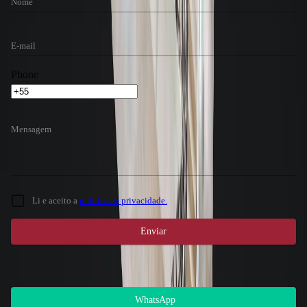
Nome
E-mail
Phone
Mensagem
Li e aceito a
política de privacidade.
Enviar
Atendimento 24 horas
Gostou do imóvel? Nosso setor de locações
possui atendimento 24 horas, entre em contato.
WhatsApp