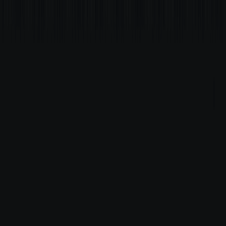
Comercial
Busque comerciais por rua, bairro ou cidade
Entre ou cadastre-se para ter acesso aos seus imóveis e atendimentos.
Entrar
Meus imóveis favoritos
Financeiro Minha Giacomelli
Divulgue seu imóvel
App Giacomelli Reports
Imóveis para alugar
Aluguel Comercial
Aluguel Residencial
Parceria de vendas
Sobre
Institucional