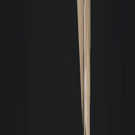
Loja
- Cód. 11290
- Mobiliado
Aluguel R$ 10.000
Valor total R$ 11.177,43 -
96m² - 1 sala
Centro - Florianópolis
Ver detalhes: Loja em Centro, Florianópolis
Loja
- Cód. 11415
- Sem Mobília
Aluguel R$ 10.500
Valor total R$ 10.500,00 -
96m² - 1 sala
Santa Mônica - Florianópolis
Ver detalhes: Loja em Santa Mônica, Florianópolis
Construção nova
Loja, Casa, Prédio
- Cód. 11668
- Sem Mobília
Aluguel R$ 10.900
Valor total R$ 12.162,84 -
238m² - 6 salas - 6 vagas
Estreito - Florianópolis
Ver detalhes: Loja, Casa, Prédio em Estreito, Florianópolis
Construção nova
Loja
- Cód. 11745
- Sem Mobília
Aluguel R$ 11.600
Valor total R$ 11.693,06 -
136m² - 1 sala - 4 vagas
Areias - São José
Ver detalhes: Loja em Areias, São José