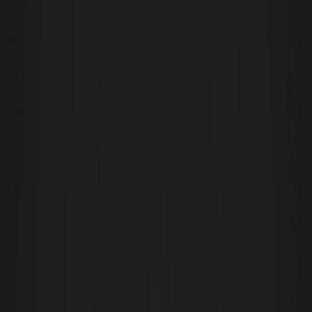
pessoa que procure eficiência e profissionalismo.
Karen Laíse Moroski
Aluguei um apartamento pela Giacomelli e, desde o processo de entrada até
a saída, pude contar com o apoio de toda a equipe. São de fácil
comunicação, sempre me atenderam com cordialidade e rapidez.
Recomendo muito a quem pensa em alugar um imóvel, que procure a
Giacomelli, pois é uma imobiliária de qualidade e respeita seus clientes.
L
Laura Ourique
Considero a equipe de colaboradores da Giacomelli excelente em
atendimento, incluindo todos os setores, desde a recepção, financeiro,
manutenção... Enfim, muito atenciosos, gentis e prestativos, o que transmite
segurança e otimiza a fidelidade do cliente. Parabéns!