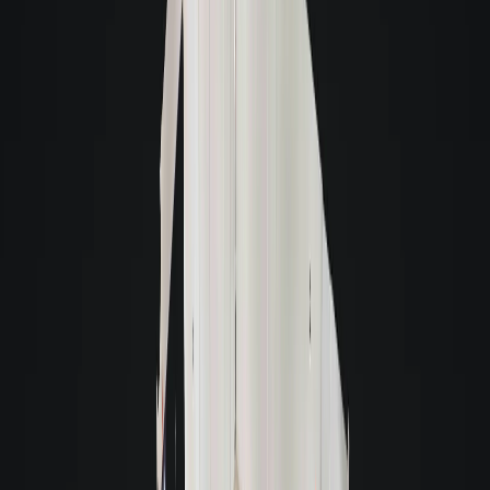
Com essa tecnologia, você também tem acesso à planta baixa e suas medidas,
facilitando o planejamento do mobiliário.
Giacomelli Aluga Melhor
Giacomelli Aluga Melhor
Atendimento Digital
Tenha um atendimento online personalizado, sempre que precisar, prático e
rápido.
Experiência Virtual
Conheça de forma virtual o imóvel que deseja alugar, através de tecnologias
que só a Giacomelli oferece.
Visitas acompanhadas
Nossas visitas são agendadas e acompanhadas pelos nossos consultores.
Verificação de reserva
Verifique com a Giacomelli, se este imóvel já possui alguma reserva.
A melhor garantia para você alugar
A melhor garantia para você alugar
Alugue sem fiador
Aluguel fácil e rápido por cartão de crédito, seguro fiança ou titulo de