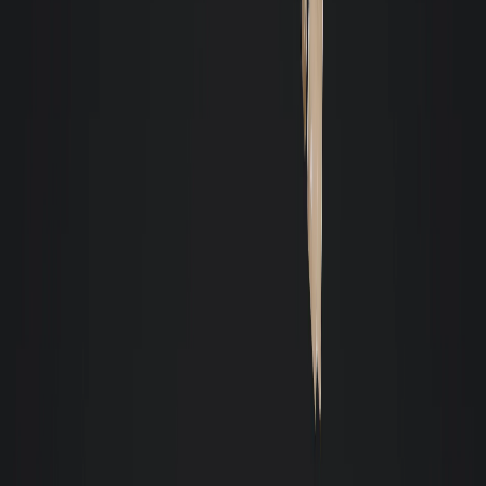
Atendimento 24 horas
Enviar mensagem
Confira a opinião de quem já alugou com a Giacomelli
A opinião de nossos clientes é muito importante para a Giacomelli
C
Carlos Alexandre Dantas Midões
Ao longo de catorze anos de relação com essa empresa, sinto-me à vontade
de destacar o altíssimo nível profissional de todos aqueles que tive contato
de diferentes setores. Sou muito grato pelo assessoramento diferenciado e
pela dedicação para a resolução de diversas questões.
Celinha Campos