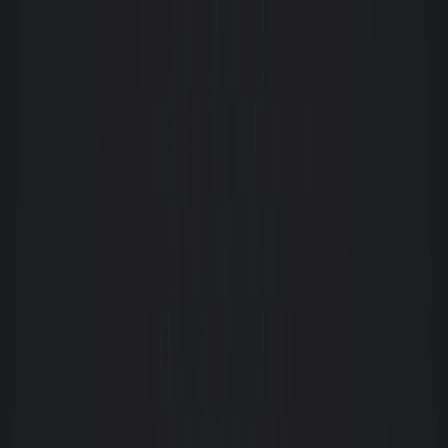
Patricia Cochran
Excelente serviço! Todos os funcionários com quem falei me assistiram em
cada passo do processo de aluguel. Recomendo muito!
Paulo Branco da Silva
Atendimento excepcional da corretora Claudia Winter. Visita ao local
muito bem orientada e completa. Agilidade e facilidade para alugar um
apto. Indico a Imobiliária Giacomelli.
Renata Dias Cândia