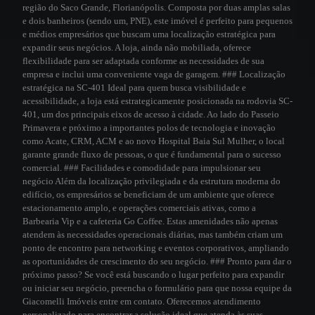
região do Saco Grande, Florianópolis. Composta por duas amplas salas
e dois banheiros (sendo um, PNE), este imóvel é perfeito para pequenos
e médios empresários que buscam uma localização estratégica para
expandir seus negócios. A loja, ainda não mobiliada, oferece
flexibilidade para ser adaptada conforme as necessidades de sua
empresa e inclui uma conveniente vaga de garagem. ### Localização
estratégica na SC-401 Ideal para quem busca visibilidade e
acessibilidade, a loja está estrategicamente posicionada na rodovia SC-
401, um dos principais eixos de acesso à cidade. Ao lado do Passeio
Primavera e próximo a importantes polos de tecnologia e inovação
como Acate, CRM, ACM e ao novo Hospital Baia Sul Mulher, o local
garante grande fluxo de pessoas, o que é fundamental para o sucesso
comercial. ### Facilidades e comodidade para impulsionar seu
negócio Além da localização privilegiada e da estrutura moderna do
edifício, os empresários se beneficiam de um ambiente que oferece
estacionamento amplo, e operações comerciais ativas, como a
Barbearia Vip e a cafeteria Go Coffee. Estas amenidades não apenas
atendem às necessidades operacionais diárias, mas também criam um
ponto de encontro para networking e eventos corporativos, ampliando
as oportunidades de crescimento do seu negócio. ### Pronto para dar o
próximo passo? Se você está buscando o lugar perfeito para expandir
ou iniciar seu negócio, preencha o formulário para que nossa equipe da
Giacomelli Imóveis entre em contato. Oferecemos atendimento
personalizado para encontrar a solução ideal que atenda às suas