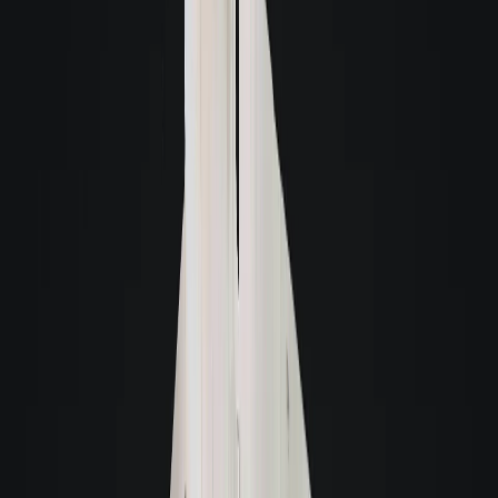
O que é uma visita virtual 3D?
A Giacomelli utiliza a tecnologia 3D para a sua comodidade. Este recurso
permite que você faça uma visita virtual de qualquer lugar, sentindo-se como
se estivesse no imóvel.
A navegação pode ser feita de qualquer dispositivo e as imagens são de alta
definição, possibilitando ter uma visão real do imóvel.