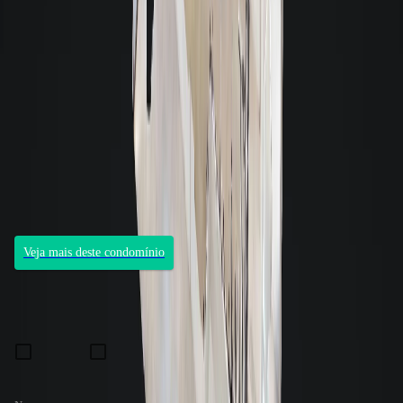
Condomínio
First
José Carlos Daux (SC 401), Saco Grande, Florianópolis, 88032005
Aluguéis de R$ 10.000 a R$ 44.507
7
unidades para locação
Unidades de 131,63m² à 342,52m²
Veja mais deste condomínio
Oportunidade de aluguel.
Imóvel com desconto especial
Fale com um consultor
Preferência de contato:
E-mail
WhatsApp