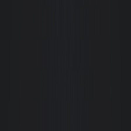
forma ágil e eficaz.
M
Marcelo Mafra
Meu atendimento foi feito pela Corretora Dayana Gonzela. Aluguei meu
apto dos sonhos com ela. Desde o primeiro contato ela foi impecável!
Sempre pronta a ajudar, passar todas as informações necessárias, um
atendimento de excelência de ponta a ponta, desde o primeiro contato até a
entrega das chaves e ainda dando suporte após a entrada no apartamento.
Fiquei muito satisfeito com o trabalho dela, realmente 10/10
Rejane Medeiros
Tive uma experiência muito positiva junto à Giacomelli desde o
agendamento da visita pelo site. Todo o processo de locação foi muito
transparente e sobretudo respeitoso. Funcionários sempre muito
disponíveis a tirar dúvidas e resolver questões referentes aos trâmites e