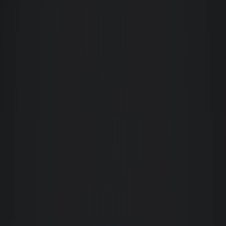
daqui a alguns anos, para registrar também o perfil da imobiliária durante o
processo de desocupação.
Maritcha P
Experiência muito positiva com a equipe Giacomelli. Além de muita
gentileza e atenção, também encontramos profissionais competentes e
dedicados ao que fazem! Um agradecimento especial ao Guto e a Claudia,
que nos acompanharam e fizeram tudo acontecer com muita dedicação.
Parabéns!
M
Milton Della Giustina
Colaboradores capacitados para cada função, atendimento sempre cordial e
eficiente, soluções as demandas tanto como inquilino como proprietário,
acima de tudo a confiabilidade.