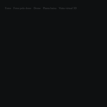
Compartilhar
Fotos
Fotos pelo dono
Drone
Planta baixa
Visita virtual 3D
Cód. 9928
Construção nova
Loja comercial
Rodovia José Carlos Daux (SC 401)
| FIRST
| Saco Grande - Florianópolis
Ao lado do Passeio Primavera, Acate, CRM, ACM (Associação Catarinense
de Medicina) e ao novo Hospital Baia Sul Mulher.
133m²
2 salas
Sem
2
1 vaga
Aceita pet
Elevador
Portaria
Mobília
banheiros
24h
Fotos