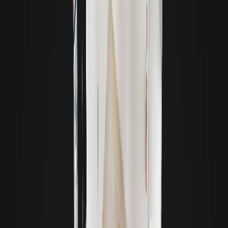
capitalização.
Loft Fiança Aluguel:
É uma ferramenta de locação inovadora que
descomplica o processo de alugar um imóvel, sem pedir fiador.
Saiba mais
Seguro Fiança Comercial:
Segurança e agilidade na locação, sem
necessidade de fiador.
Saiba mais
Título de Capitalização:
É uma reserva financeira com valor definido, usada
como garantia no processo de locação de um imóvel, sem precisar de fiador.
Saiba mais
Loft | Garantia Invest:
Garantia de aluguel inovadora, desenvolvida com
instituições de referência, que une rentabilidade, segurança e flexibilidade!
Muito além do título de capitalização e da caução.
Saiba mais
Alugue com fiador
Fiador pessoa física ou jurídica
Fiador que tenha imóvel, renda média
comprovada de três vezes o valor do aluguel, e pode incluir mais pessoas
para compor renda.
Saiba mais
Caução de imóvel
O imóvel será o garantidor. Nesta modalidade, tanto o
locatário como um terceiro poderão deixar um imóvel em garantia de
locação.
Saiba mais