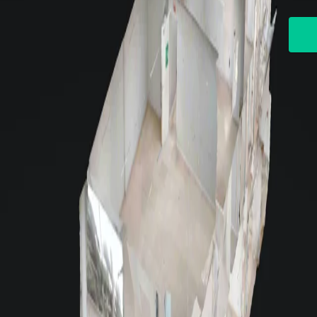
possui
IPTU
Seguro incêndio
R$ 2.887,68
A confirmar