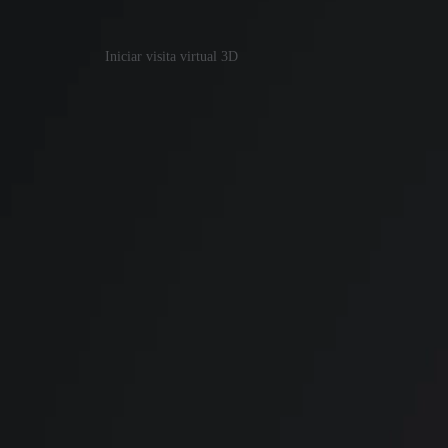
Sinta-se dentro do imóvel com nossa visita 3D inter
Iniciar visita virtual 3D
Plantas