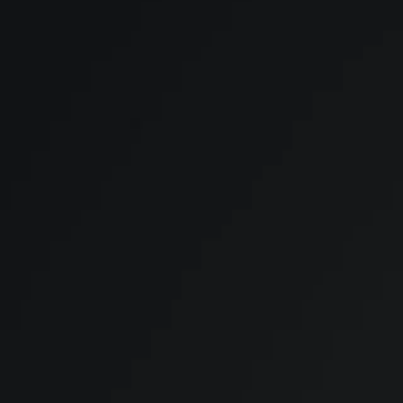
Aluguel
Condomínio
R$ 18.900,00
R$ 4.054,20
Total aproximado
:
R$ 25.841,88
Este imóvel está com muita procura!
Fotos
Drone
Planta baixa
Visita virtual 3D