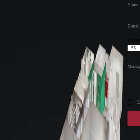
Nome
E-mail
Phone
Mensa
L
Atend
Gostou