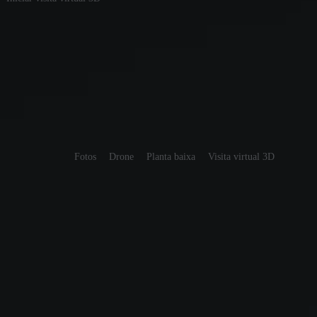
Início
/
Comercial
/
Florianópolis
/
Centro
/
Loja
/
Imóvel 1202
Compartilhar
Fotos
Drone
Planta baixa
Visita virtual 3D
Cód. 1202
Loja comercial
Rua Arcipreste Paiva
| JOSE DAUX
| Centro - Florianó
Próximo a Catedral ao lado do colégio COC.
643m²
12 salas
Semimobiliado
5 banheiros
Fotos