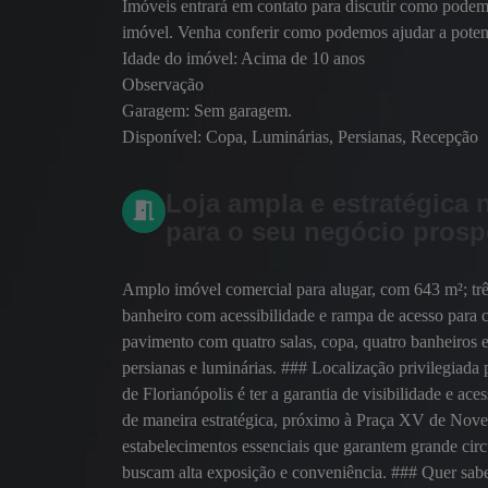
Imóveis entrará em contato para discutir como podem
imóvel. Venha conferir como podemos ajudar a poten
Idade do imóvel:
Acima de 10 anos
Observação
Garagem:
Sem garagem.
Disponível:
Copa, Luminárias, Persianas, Recepção
Loja ampla e estratégica n
para o seu negócio prosp
Amplo imóvel comercial para alugar, com 643 m²; três
banheiro com acessibilidade e rampa de acesso para 
pavimento com quatro salas, copa, quatro banheiros e
persianas e luminárias. ### Localização privilegiada p
de Florianópolis é ter a garantia de visibilidade e ac
de maneira estratégica, próximo à Praça XV de Novem
estabelecimentos essenciais que garantem grande circ
buscam alta exposição e conveniência. ### Quer sabe