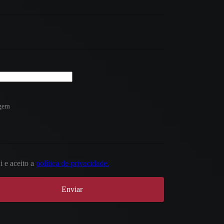
gem
i e aceito a
política de privacidade.
Enviar
imento 24 horas
 do imóvel? Nosso setor de locações